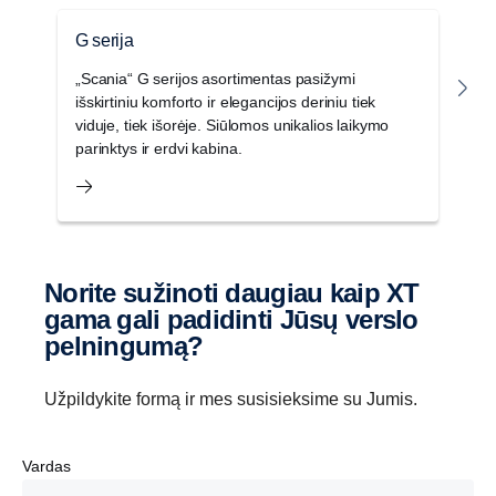
G serija
P
Lėtintuvas
„Scania“ G serijos asortimentas pasižymi
„
išskirtiniu komforto ir elegancijos deriniu tiek
un
G33 lėtintuvas taip pat atnaujintas ir pagerintas,
viduje, tiek išorėje. Siūlomos unikalios laikymo
v
dabar gali užtikrinti 4700 Nm sukimo momentą,
parinktys ir erdvi kabina.
s
kardaninio veleno sūkiams neviršijant 600
sūk./min.
Norite sužinoti daugiau kaip XT
gama gali padidinti Jūsų verslo
pelningumą?
Užpildykite formą ir mes susisieksime su Jumis.
Vardas