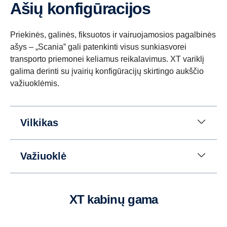
Ašių konfigūracijos
kai savivarčiams tenka didelius atstumus važiuoti
atbuline eiga.)
Priekinės, galinės, fiksuotos ir vairuojamosios pagalbinės
ašys – „Scania‟ gali patenkinti visus sunkiasvorei
transporto priemonei keliamus reikalavimus. XT variklį
galima derinti su įvairių konfigūracijų skirtingo aukščio
važiuoklėmis.
Vilkikas
Važiuoklė
XT kabinų gama