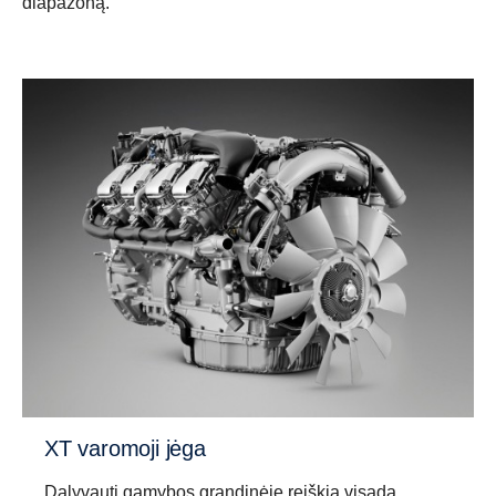
diapazoną.
Važiavimo lankstumas
Didesnis važiavimo lankstumas pasiektas,
panaudojus platesnį perdavimo skaičiaus
paskirstymą, tai apima važiavimą itin mažu greičiu
ir greitinančiąja pavara, ir tai atitinka „Scania“ mažų
sūkių variklio filosofiją.
XT varomoji jėga
Dalyvauti gamybos grandinėje reiškia visada