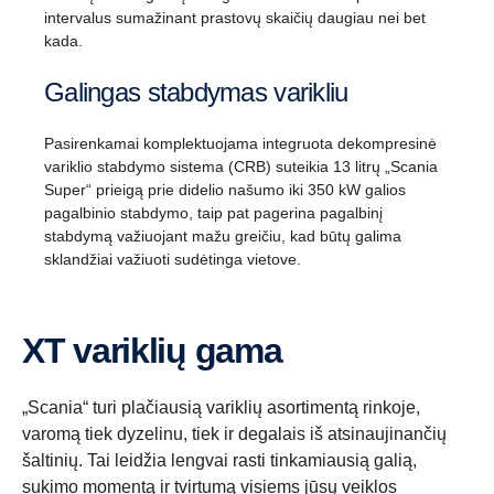
intervalus sumažinant prastovų skaičių daugiau nei bet
kada.
Galingas stabdymas varikliu
Pasirenkamai komplektuojama integruota dekompresinė
variklio stabdymo sistema (CRB) suteikia 13 litrų „Scania
Super“ prieigą prie didelio našumo iki 350 kW galios
pagalbinio stabdymo, taip pat pagerina pagalbinį
stabdymą važiuojant mažu greičiu, kad būtų galima
sklandžiai važiuoti sudėtinga vietove.
XT variklių gama
„Scania“ turi plačiausią variklių asortimentą rinkoje,
varomą tiek dyzelinu, tiek ir degalais iš atsinaujinančių
šaltinių. Tai leidžia lengvai rasti tinkamiausią galią,
sukimo momentą ir tvirtumą visiems jūsų veiklos