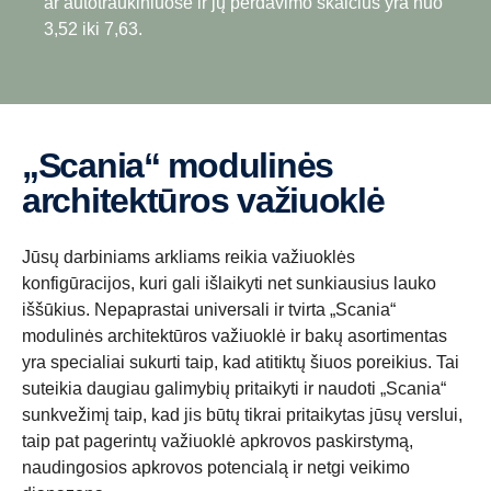
ar autotraukiniuose ir jų perdavimo skaičius yra nuo
3,52 iki 7,63.
„Scania“ modulinės
architektūros važiuoklė
Jūsų darbiniams arkliams reikia važiuoklės
konfigūracijos, kuri gali išlaikyti net sunkiausius lauko
iššūkius. Nepaprastai universali ir tvirta „Scania“
modulinės architektūros važiuoklė ir bakų asortimentas
yra specialiai sukurti taip, kad atitiktų šiuos poreikius. Tai
suteikia daugiau galimybių pritaikyti ir naudoti „Scania“
sunkvežimį taip, kad jis būtų tikrai pritaikytas jūsų verslui,
taip pat pagerintų važiuoklė apkrovos paskirstymą,
naudingosios apkrovos potencialą ir netgi veikimo