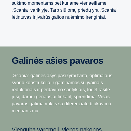
sukimo momentams bet kuriame vienaeiliame
„Scania“ variklyje. Tarp siūlomų priedų yra „Scania“
lėtintuvas ir įvairūs galios nuėmimo įrenginiai.
Galinės ašies pavaros
Pavarų dėžės su diapazono
„Opticruise“ pavarų dėžė
dalytuvu
Galingų pavarų dėžių gama – tai pramonėje
„Scania“ galinės ašys pasižymi tvirta, optimalaus
pirmaujantis pavarų dėžių pasirinkimas, kai reikia
svorio konstrukcija ir gaminamos su įvairiais
12 greičių
didesnio išėjimo sukimo momento, puikių
reduktoriais ir perdavimo santykiais, todėl rasite
pajudėjimo iš vietos savybių ir greitos varančiojo
jūsų darbui geriausiai tinkantį sprendimą. Visas
Ši pavarų dėžė sukurta taip, kad leistų įveikti
tilto pavaros, kad sudėtingomis sąlygomis būtų
pavaras galima rinktis su diferencialo blokavimo
sunkiausias vietoves, todėl tai tobulas pasirinkimas
galima gabenti daugiau krovinių.
mechanizmu.
sudėtingiems tolimiems pervežimams. Glaudžiai
išdėstyti perdavimo skaičiai mažą svorį ir vairavimo
„Scania“ savo įsipareigojimą padidinti jūsų bendrąją
Vienguba varomoji, vienos pakopos
lengvumą derina su ypatinga darbo ekonomija.