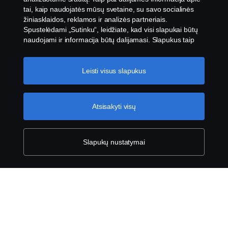
tai, kaip naudojatės mūsų svetaine, su savo socialinės
žiniasklaidos, reklamos ir analizės partneriais.
Spustelėdami „Sutinku“, leidžiate, kad visi slapukai būtų
naudojami ir informacija būtų dalijamasi. Slapukus taip
pat galite tvarkyti spustelėję „Slapukų nustatymai“ ir
Teisinis pranešimas
pasirinkę norimas priimti kategorijas. Norėdami sužinoti
daugiau, kaip naudojame slapukus, apsilankykite mūsų
Leisti visus slapukus
Privatumo pareiškimas
slapukų skiltyje, kurią rasite spustelėję nuorodą po šiuo
tekstu.
Slapukų politikos nuoroda
Slapukai
Atsisakyti visų
Susisiekite su mumis
Slapukų nustatymai
Pranešimų teikimas
Slapukų nustatymai