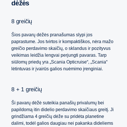
dėžės
8 greičių
Šios pavarų dėžės pranašumas slypi jos
paprastume. Jos tvirtos ir kompaktiškos, nėra mažo
greičio perdavimo skaičių, o sklandus ir pozityvus
veikimas leidžia lengvai perjungti pavaras. Tarp
siūlomų priedų yra „Scania Opticruise“, „Scania“
lėtintuvas ir įvairūs galios nuėmimo įrenginiai.
8 + 1 greičių
Ši pavarų dėžė suteikia panašių privalumų bei
papildomą itin didelio perdavimo skaičiaus greitį. Ji
grindžiama 4 greičių dėže su pridėta planetine
dalimi, todėl galios daugiau nei pakanka dideliems