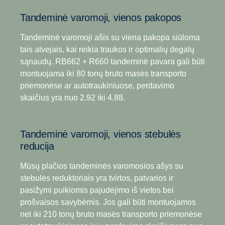
užtikrina greitesnį ir sklandesnį pavarų perjungimą
Tandeminė varomoji, vienos pakopos
bei puikų komfortą ir kontrolę bet kurioje vairavimo
situacijoje.
Tandeminė varomoji ašis su viena pakopa siūloma
tais atvejais, kai reikia traukos ir optimalių degalų
Dėl platesnės efektyvesnių 14 greičių pavarų dėžių
sąnaudų. RB662 + R660 tandeminė pavara gali būti
gamos, įskaitant lėtinančiosios („Super-Crawler“) ir
montuojama iki 80 tonų bruto masės transporto
greitinančiosios pavarų parinktis, bekelės
priemonėse ar autotraukiniuose, perdavimo
sąlygomis dirbantiems operatoriams nebereikia
skaičius yra nuo 2.92 iki 4.88.
galvoti, ką rinktis: puikias pajudėjimo iš vietos
savybes ar įspūdingą degalų naudojimo
efektyvumą. Jas papildo galimybė rinktis iki
Tandeminė varomoji, vienos stebulės
8 atbulinės eigos pavarų, kurios užtikrina didesnį
reducija
lankstumą bet kuriomis eksploatavimo sąlygomis.
Mūsų plačios tandeminės varomosios ašys su
stebulės reduktoriais yra tvirtos, patvarios ir
pasižymi puikiomis pajudėjimo iš vietos bei
prošvaisos savybėmis. Jos gali būti montuojamos
net iki 210 tonų bruto masės transporto priemonėse