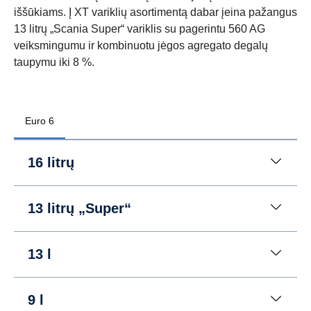
iššūkiams. Į XT variklių asortimentą dabar įeina pažangus
13 litrų „Scania Super“ variklis su pagerintu 560 AG
veiksmingumu ir kombinuotu jėgos agregato degalų
taupymu iki 8 %.
Euro 6
16 litrų
13 litrų „Super“
13 l
9 l