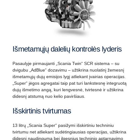
Išmetamųjų dalelių kontrolės lyderis
Pasaulyje pirmaujanti „Scania Twin“ SCR sistema – su
dvigubu „AdBlue“ dozavimu – užtikrina nuolatinį žemesnį
išmetamųjų dujų emisijos lygį atliekant įvairias operacijas.
„Super“ jėgos agregatai taip pat turi lankstesnę integruotą
dujų išmetimo angą, kuri lengvesnė, tvirtesnė ir užtikrina
didesnį atstumą nuo kelio paviršiaus.
Išskirtinis tvirtumas
13 litrų „Scania Super“ pasižymi išskirtiniu techniniu
tvirtumu net atliekant sudėtingiausias operacijas, užtikrina
didesnį naudingumą bei ilgesnius techninio aptarnavimo