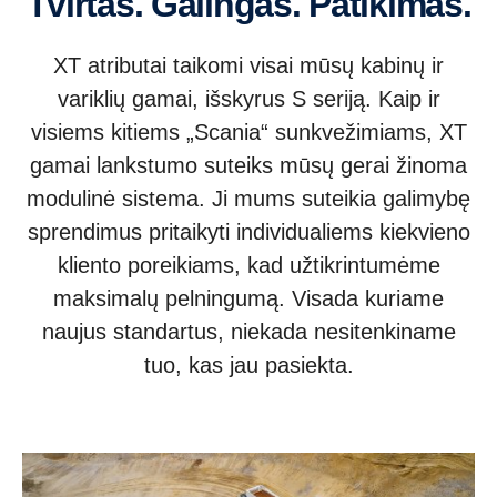
Tvirtas. Galingas. Patikimas.
XT atributai taikomi visai mūsų kabinų ir
variklių gamai, išskyrus S seriją. Kaip ir
visiems kitiems „Scania“ sunkvežimiams, XT
gamai lankstumo suteiks mūsų gerai žinoma
modulinė sistema. Ji mums suteikia galimybę
sprendimus pritaikyti individualiems kiekvieno
kliento poreikiams, kad užtikrintumėme
maksimalų pelningumą. Visada kuriame
naujus standartus, niekada nesitenkiname
tuo, kas jau pasiekta.