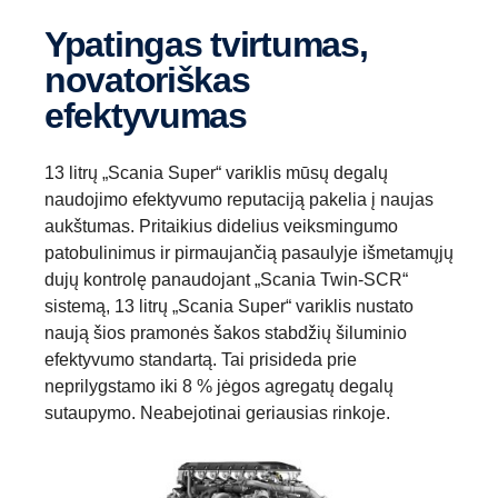
Ypatingas tvirtumas,
novatoriškas
efektyvumas
13 litrų „Scania Super“ variklis mūsų degalų
naudojimo efektyvumo reputaciją pakelia į naujas
aukštumas. Pritaikius didelius veiksmingumo
patobulinimus ir pirmaujančią pasaulyje išmetamųjų
dujų kontrolę panaudojant „Scania Twin-SCR“
sistemą, 13 litrų „Scania Super“ variklis nustato
naują šios pramonės šakos stabdžių šiluminio
efektyvumo standartą. Tai prisideda prie
neprilygstamo iki 8 % jėgos agregatų degalų
sutaupymo. Neabejotinai geriausias rinkoje.