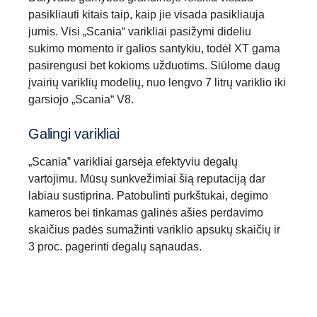
pasikliauti kitais taip, kaip jie visada pasikliauja
jumis. Visi „Scania“ varikliai pasižymi dideliu
sukimo momento ir galios santykiu, todėl XT gama
pasirengusi bet kokioms užduotims. Siūlome daug
įvairių variklių modelių, nuo lengvo 7 litrų variklio iki
garsiojo „Scania“ V8.
Galingi varikliai
„Scania‟ varikliai garsėja efektyviu degalų
vartojimu. Mūsų sunkvežimiai šią reputaciją dar
labiau sustiprina. Patobulinti purkštukai, degimo
kameros bei tinkamas galinės ašies perdavimo
Atbulinė eiga
skaičius padės sumažinti variklio apsukų skaičių ir
3 proc. pagerinti degalų sąnaudas.
Vietoje atbulinės eigos pavaros naudojama
planetarinė pavara. Šis sprendimas leidžia
disponuoti aštuoniomis pavaromis važiuoti atbuline
eiga iki 30 km/h greičio. (Tai naudinga, pavyzdžiui,