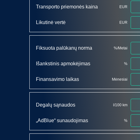
Transporto priemonės kaina
EUR
Likutinė vertė
EUR
Fiksuota palūkanų norma
%/Metai
Išankstinis apmokėjimas
%
Finansavimo laikas
Mėnesiai
Degalų sąnaudos
l/100 km
„AdBlue“ sunaudojimas
%