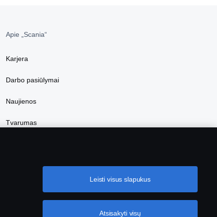
Apie „Scania“
Karjera
Darbo pasiūlymai
Naujienos
Tvarumas
Internetinė parduotuvė
Leisti visus slapukus
Atsisakyti visų