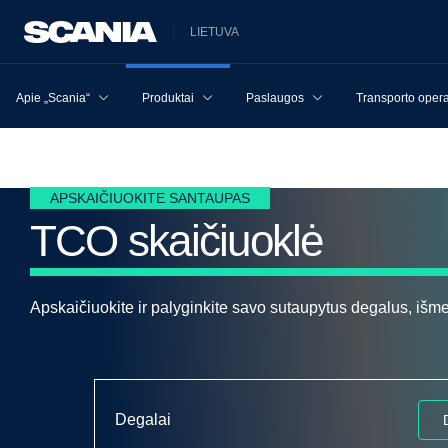
LIETUVA
Apie „Scania“
Produktai
Paslaugos
Transporto opera
APSKAIČIUOKITE SANTAUPAS
TCO skaičiuoklė
Apskaičiuokite ir palyginkite savo sutaupytus degalus, išme
Degalai