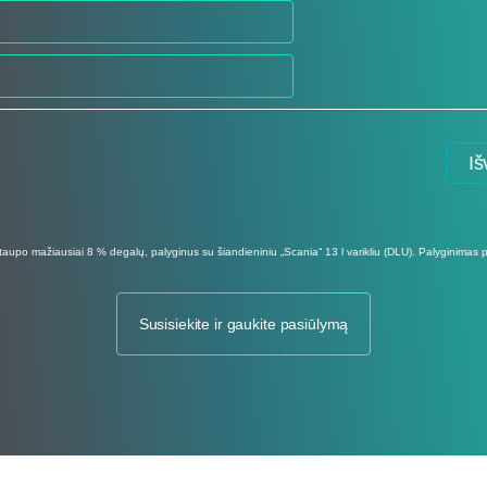
Iš
utaupo mažiausiai 8 % degalų, palyginus su šiandieniniu „Scania“ 13 l varikliu (DLU). Palyginimas
Susisiekite ir gaukite pasiūlymą