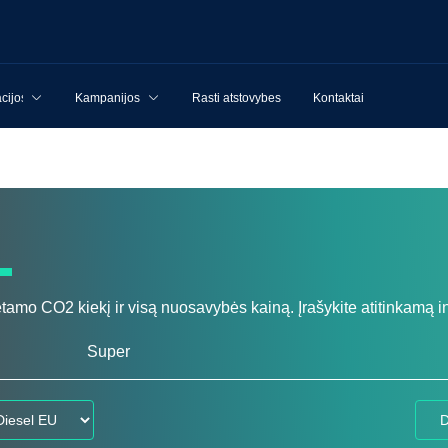
cijos
Kampanijos
Rasti atstovybes
Kontaktai
tamo CO2 kiekį ir visą nuosavybės kainą. Įrašykite atitinkamą in
Super