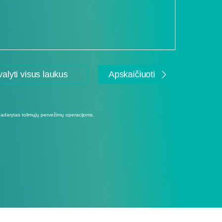
valyti visus laukus
Apskaičiuoti
 padarytas tolimųjų pervežimų operacijoms.