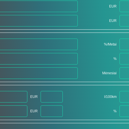
EUR
EUR
%/Metai
%
Mėnesiai
EUR
l/100km
EUR
%