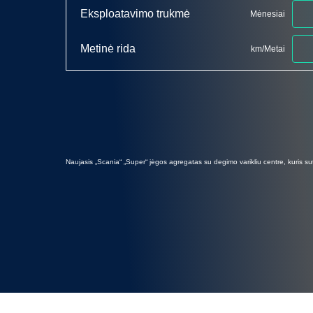
Eksploatavimo trukmė
Mėnesiai
Metinė rida
km/Metai
Naujasis „Scania“ „Super“ jėgos agregatas su degimo varikliu centre, kuris s