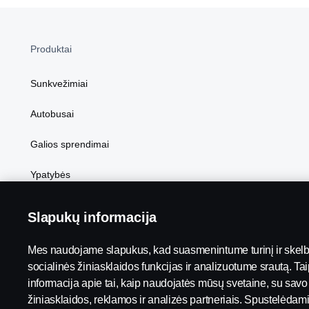
Produktai
Sunkvežimiai
Autobusai
Galios sprendimai
Ypatybės
Slapukų informacija
Mes naudojame slapukus, kad suasmenintume turinį ir skel
socialinės žiniasklaidos funkcijas ir analizuotume srautą. Ta
Scania in Your Region:
LIETUVA
informacija apie tai, kaip naudojatės mūsų svetaine, su savo
žiniasklaidos, reklamos ir analizės partneriais. Spustelėdami 