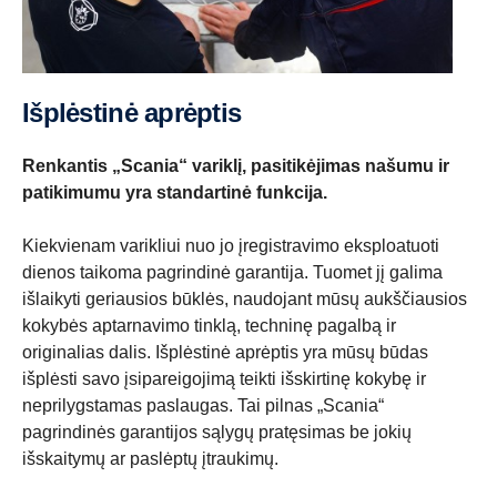
Išplėstinė aprėptis
Renkantis „Scania“ variklį, pasitikėjimas našumu ir
patikimumu yra standartinė funkcija.
Kiekvienam varikliui nuo jo įregistravimo eksploatuoti
dienos taikoma pagrindinė garantija. Tuomet jį galima
išlaikyti geriausios būklės, naudojant mūsų aukščiausios
kokybės aptarnavimo tinklą, techninę pagalbą ir
originalias dalis. Išplėstinė aprėptis yra mūsų būdas
išplėsti savo įsipareigojimą teikti išskirtinę kokybę ir
neprilygstamas paslaugas. Tai pilnas „Scania“
pagrindinės garantijos sąlygų pratęsimas be jokių
išskaitymų ar paslėptų įtraukimų.