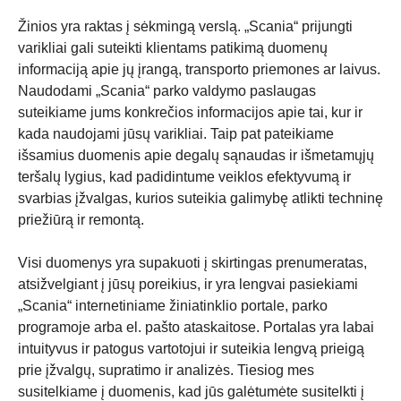
Žinios yra raktas į sėkmingą verslą. „Scania“ prijungti
varikliai gali suteikti klientams patikimą duomenų
informaciją apie jų įrangą, transporto priemones ar laivus.
Naudodami „Scania“ parko valdymo paslaugas
suteikiame jums konkrečios informacijos apie tai, kur ir
kada naudojami jūsų varikliai. Taip pat pateikiame
išsamius duomenis apie degalų sąnaudas ir išmetamųjų
teršalų lygius, kad padidintume veiklos efektyvumą ir
svarbias įžvalgas, kurios suteikia galimybę atlikti techninę
priežiūrą ir remontą.
Visi duomenys yra supakuoti į skirtingas prenumeratas,
atsižvelgiant į jūsų poreikius, ir yra lengvai pasiekiami
„Scania“ internetiniame žiniatinklio portale, parko
programoje arba el. pašto ataskaitose. Portalas yra labai
intuityvus ir patogus vartotojui ir suteikia lengvą prieigą
prie įžvalgų, supratimo ir analizės. Tiesiog mes
susitelkiame į duomenis, kad jūs galėtumėte susitelkti į