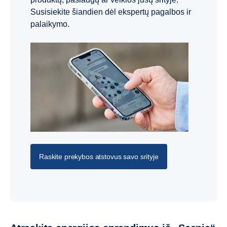
Susisiekite šiandien dėl ekspertų pagalbos ir
palaikymo.
Raskite prekybos atstovus savo srityje