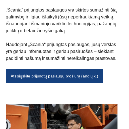
„Scania“ prijungtos paslaugos yra skirtos sumažinti šią
galimybę ir ilgiau išlaikyti jūsų nepertraukiamą veiklą,
išnaudojant išmaniojo variklio technologijas, pažangių
jutiklių ir belaidžio ryšio galią.
Naudojant „Scania“ prijungtas paslaugas, jūsų verslas
yra geriau informuotas ir geriau pasiruošęs – siekiant
padidinti našumą ir sumažinti nereikalingas prastovas.
Atsisiųskite prijungtų paslaugų brošiūrą (anglų k.)