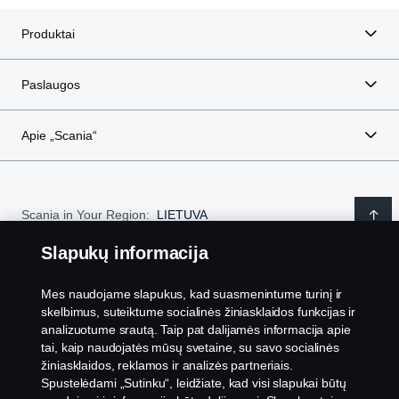
Produktai
Paslaugos
Apie „Scania“
Scania in Your Region:
LIETUVA
Slapukų informacija
Mes naudojame slapukus, kad suasmenintume turinį ir
Teisinis pranešimas
skelbimus, suteiktume socialinės žiniasklaidos funkcijas ir
analizuotume srautą. Taip pat dalijamės informacija apie
tai, kaip naudojatės mūsų svetaine, su savo socialinės
Privatumo pareiškimas
žiniasklaidos, reklamos ir analizės partneriais.
Spustelėdami „Sutinku“, leidžiate, kad visi slapukai būtų
Slapukai