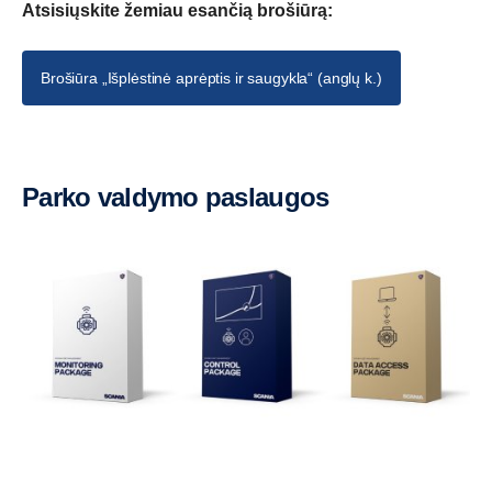
Atsisiųskite žemiau esančią brošiūrą:
Brošiūra „Išplėstinė aprėptis ir saugykla“ (anglų k.)
Parko valdymo paslaugos