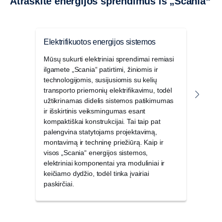
Atraskite energijos sprendimus iš „Scania“
Elektrifikuotos energijos sistemos
Jūri
Mūsų sukurti elektriniai sprendimai remiasi
Mūsų 
ilgamete „Scania“ patirtimi, žiniomis ir
jūrin
technologijomis, susijusiomis su kelių
sunki
transporto priemonių elektrifikavimu, todėl
paga
užtikrinamas didelis sistemos patikimumas
ir išskirtinis veiksmingumas esant
kompaktiškai konstrukcijai. Tai taip pat
palengvina statytojams projektavimą,
montavimą ir techninę priežiūrą. Kaip ir
visos „Scania“ energijos sistemos,
elektriniai komponentai yra moduliniai ir
keičiamo dydžio, todėl tinka įvairiai
paskirčiai.