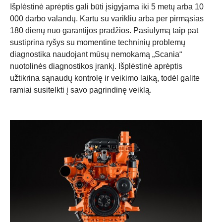
Išplėstinė aprėptis gali būti įsigyjama iki 5 metų arba 10
000 darbo valandų. Kartu su varikliu arba per pirmąsias
180 dienų nuo garantijos pradžios. Pasiūlymą taip pat
sustiprina ryšys su momentine techninių problemų
diagnostika naudojant mūsų nemokamą „Scania“
nuotolinės diagnostikos įrankį. Išplėstinė aprėptis
užtikrina sąnaudų kontrolę ir veikimo laiką, todėl galite
ramiai susitelkti į savo pagrindinę veiklą.