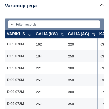
Varomoji jėga
VARIKLIS
GALIA (KW)
GALIA (AG)
KAT
DI09 070M
162
220
ICFN
DI09 070M
184
250
ICFN
DI09 070M
221
300
ICFN
DI09 070M
257
350
ICFN
DI09 072M
221
300
IFN
DI09 072M
257
350
IFN