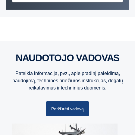
patvarūs varikliai ir komponentai, kurie atlaikytų sunkiausius
iššūkius. „Scania“ varikliai sukurti sunkiems darbams.
NAUDOTOJO VADOVAS
Pateikia informaciją, pvz., apie pradinį paleidimą,
naudojimą, techninės priežiūros instrukcijas, degalų
reikalavimus ir techninius duomenis.
Peržiūrėti vadovą