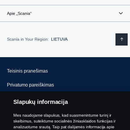
Apie „Scania“
Scania in Your Region:
LIETUVA
Teisinis pranešimas
Privatumo pareiškimas
Slapukai
Slapukų informacija
Susisiekite su mumis
Mes naudojame slapukus, kad suasmenintume turinį ir
skelbimus, suteiktume socialinės žiniasklaidos funkcijas ir
Pranešimų teikimas
analizuotume srautą. Taip pat dalijamės informacija apie