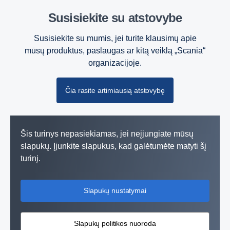
Susisiekite su atstovybe
Susisiekite su mumis, jei turite klausimų apie
mūsų produktus, paslaugas ar kitą veiklą „Scania“
organizacijoje.
Čia rasite artimiausią atstovybę
Šis turinys nepasiekiamas, jei neįjungiate mūsų
slapukų. Įjunkite slapukus, kad galėtumėte matyti šį
turinį.
Slapukų nustatymai
Galios sprendimai
Slapukų politikos nuoroda
Įrangai, transporto priemonėms ir laivams reikalingi galingi,