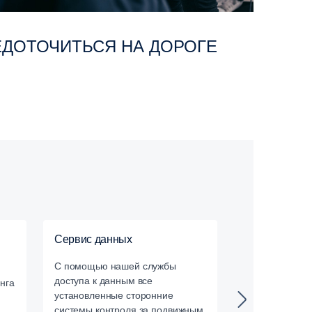
ЕДОТОЧИТЬСЯ НА ДОРОГЕ
Сервис данных
Обучение во
С помощью нашей службы
Наши сертифи
доступа к данным все
инструкторы п
нга
установленные сторонние
применяют но
системы контроля за подвижным
обучения и ин