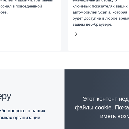
дителей и административный
еженедельную сводку о
сонал в повседневной
ключевых показателях ваших
оте.
автомобилей Scania, которая
будет доступна в любое врем
вашем веб-браузере.
еру
Этот контент не
файлы cookie. Пожа
либо вопросы о наших
иметь возм
рамках организации