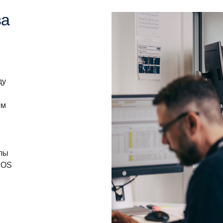
ва
ду
ом
алы
iOS