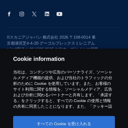
©スカニアジャパン 株式会社 2026 〒108-0014 東
京都港区芝4-4-20 グーゴルプレックスミレニアム
ビル8階 Tel: 03 6735 3535 ※当ウェブサイトに掲載
されている画像は欧州仕様車の画像を含みます。日
Cookie information
本で販売している仕様と異なる場合がありますの
で、あらかじめご了承ください。
当社は、コンテンツや広告のパーソナライズ、ソーシャ
ルメディア機能の提供、および当社のトラフィックの分
析のために Cookie を使用しています。また、お客様の
サイト利用に関する情報を、ソーシャルメディア、広告
および分析に関わるパートナーと共有します。「承諾す
る」をクリックすると、すべての Cookie の使用と情報
の共有に同意したことになります。また、「クッキー設
定」をクリックし、受け入れるカテゴリーを選択するこ
とで、Cookieを管理することができます。Cookie の使用
方法の詳細については、このテキストの下にあるリンク
すべての Cookie を受け入れる