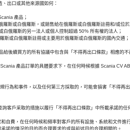
的製造、出口或其他來源國如何：
ania 產品；
品交付到俄羅斯或白俄羅斯，或銷售給在俄羅斯或白俄羅斯註冊和/或
或白俄羅斯的另一法人或個人控制超過 50％ 所有權的法人；
產品在俄羅斯或白俄羅斯註冊或主要用於俄羅斯或白俄羅斯的國內交通；
ia 產品給後續買方的所有協議中包含與「不得再出口條款」相應的
在協議或相應 Scania 產品訂單的具體要求下，在任何時候根據 Scani
方的違規行為和事件，以及任何第三方採取
的，可能會損害「不得再出
全面遵從查詢客戶采取的措施以履行「不得再出口條款」中所載承諾
身的要求和自費，在任何時候和頻率對客戶的所有設施、系統和文件進
何承諾的情況的目的而合理要求的或與前述目的合理相關的。