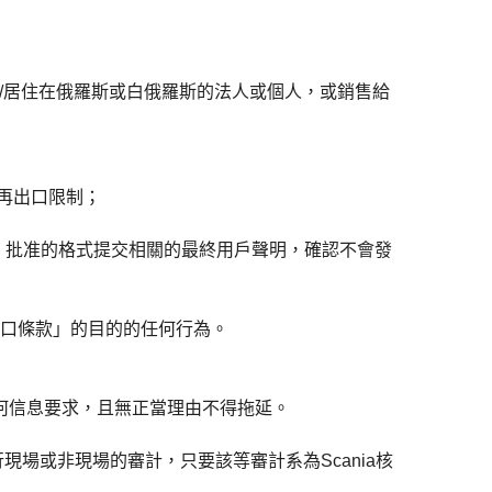
位於/居住在俄羅斯或白俄羅斯的法人或個人，或銷售給
不再出口限制；
a CV AB 批准的格式提交相關的最終用戶聲明，確認不會發
口條款」的目的的任何行為。
的任何信息要求，且無正當理由不得拖延。
行現場或非現場的審計，只要該等審計系為Scania核