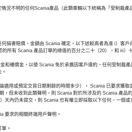
定情況不明的任何Scania產品（此類車輛以下統稱為「受制裁
損害賠償，金額由 Scania 確定，以下述較高者為准 i）客戶向
確認的所有 Scania 產品訂單的總值的百分之二十
（20），和 iii）
金和補償金，以使 Scania 免於承擔因客戶違約、任何受制
失。
用或預定交貨日期剩餘的時間多少）， Scania 已要求獲取並向 S
限期，但未收到此類聲明，則 Scania 對於所涉及的 Scani
15）天內仍未提交，則 Scania 也有權立即採取以下任何、一個
nia 要求的相關終端用戶聲明。
訂單。