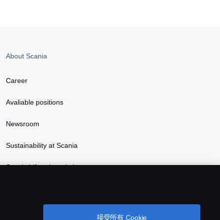
About Scania
Career
Avaliable positions
Newsroom
Sustainability at Scania
Scania Lifestyle webshop
接受所有 Cookie