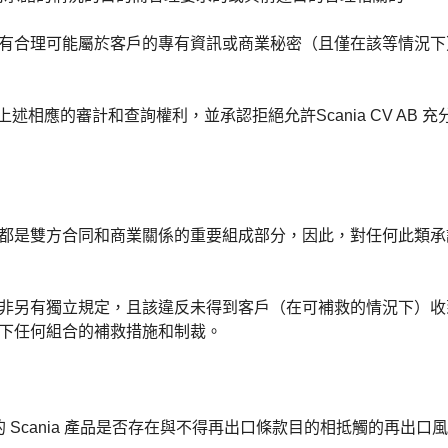
具有合理可能屬於客戶的專有資訊或商業秘密
（且僅在該等情況下
也要遵守與上述相應的審計和查詢權利，並承認拒絕允許
Scania CV A
承諾都是雙方合同和商業關係的重要組成部分，因此，對任何此類
非另有獨立規定，且該違反未得到客戶（在可補救的情況下）收到 S
署以下任何組合的補救措施和制裁。
 Scania 產品是否存在與不得再出口條款目的相抵觸的再出口