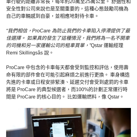
車行駛的距離非常長，每年約20萬至25萬公里。 舒適性和
安全性對公司來說也是至關重要的，這種心態鼓勵司機為
自己的車輛感到自豪，並相應地對待卡車。
“我們相信，ProCare 為防止我們的卡車陷入停滯提供了最
佳選擇。 如果真的發生了這種情況，我們將為一名不開車
的司機和另一家運輸公司的租車買單，”
Qstar 運輸經理
Remi Skillingsås 說。
ProCare 中包含的卡車每天都會受到監控和評估，使用壽
命有限的部件會在可能引起麻煩之前進行更換。 車身構造
先進的卡車或日程安排緊湊、延遲交付會受到處罰的卡車
將是 ProCare 的典型候選者，而100%的計劃正常運行時
間是 ProCare 的核心目的。 比如運輸燃料，像 Qstar。