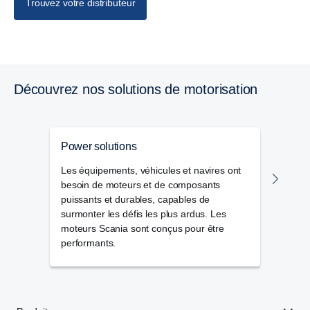
Trouvez votre distributeur
Découvrez nos solutions de motorisation
Power solutions
Mote
Les équipements, véhicules et navires ont
Nos m
besoin de moteurs et de composants
activ
puissants et durables, capables de
des p
surmonter les défis les plus ardus. Les
lourd
moteurs Scania sont conçus pour être
de gé
performants.