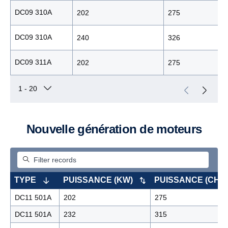
DC09 310A
202
275
DC09 310A
240
326
DC09 311A
202
275
Nouvelle génération de moteurs
TYPE
PUISSANCE (KW)
PUISSANCE (CH, 
DC11 501A
202
275
DC11 501A
232
315