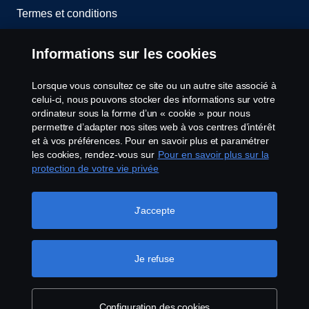
Termes et conditions
Contactez-nous
Informations sur les cookies
Lanceurs d’alerte
Lorsque vous consultez ce site ou un autre site associé à
celui-ci, nous pouvons stocker des informations sur votre
Politique de cookies
ordinateur sous la forme d’un « cookie » pour nous
permettre d’adapter nos sites web à vos centres d’intérêt
et à vos préférences. Pour en savoir plus et paramétrer
Configuration des cookies
les cookies, rendez-vous sur
Pour en savoir plus sur la
protection de votre vie privée
J'accepte
Je refuse
© Copyright Scania 2026 Tous droits réservés.
Scania France SAS, 11 allée du Président Chirac,
49100 Angers, France, Tél. : +33 (0)2 41 41 33 33
Configuration des cookies