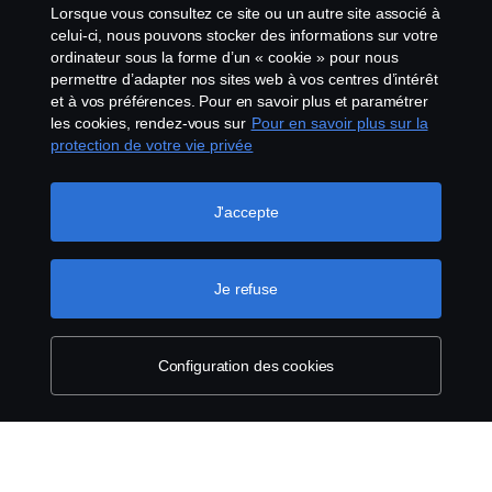
Lanceurs d’alerte
Lorsque vous consultez ce site ou un autre site associé à
celui-ci, nous pouvons stocker des informations sur votre
Politique de cookies
ordinateur sous la forme d’un « cookie » pour nous
permettre d’adapter nos sites web à vos centres d’intérêt
et à vos préférences. Pour en savoir plus et paramétrer
Configuration des cookies
les cookies, rendez-vous sur
Pour en savoir plus sur la
protection de votre vie privée
J'accepte
Je refuse
© Copyright Scania 2026 Tous droits réservés.
Scania France SAS, 11 allée du Président Chirac,
49100 Angers, France, Tél. : +33 (0)2 41 41 33 33
Configuration des cookies