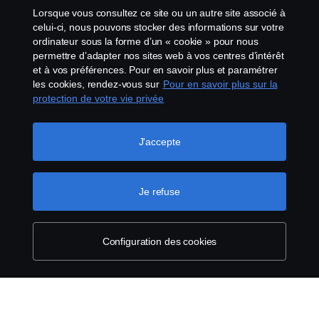
Lanceurs d’alerte
Lorsque vous consultez ce site ou un autre site associé à
celui-ci, nous pouvons stocker des informations sur votre
Politique de cookies
ordinateur sous la forme d’un « cookie » pour nous
permettre d’adapter nos sites web à vos centres d’intérêt
et à vos préférences. Pour en savoir plus et paramétrer
Configuration des cookies
les cookies, rendez-vous sur
Pour en savoir plus sur la
protection de votre vie privée
J'accepte
Je refuse
© Copyright Scania 2026 Tous droits réservés.
Scania France SAS, 11 allée du Président Chirac,
49100 Angers, France, Tél. : +33 (0)2 41 41 33 33
Configuration des cookies