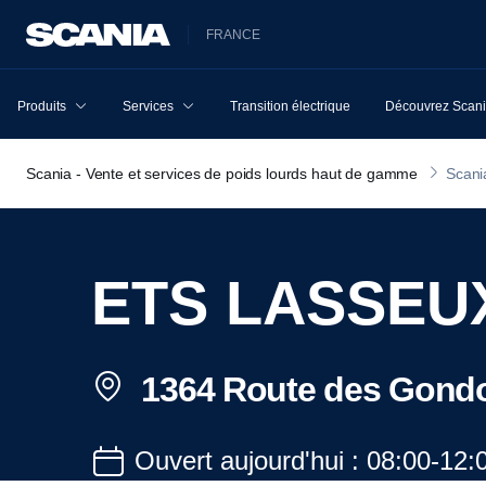
FRANCE
Produits
Services
Transition électrique
Découvrez Scan
Scania - Vente et services de poids lourds haut de gamme
Scani
ETS LASSEU
1364 Route des Gond
Ouvert aujourd'hui : 08:00-12: