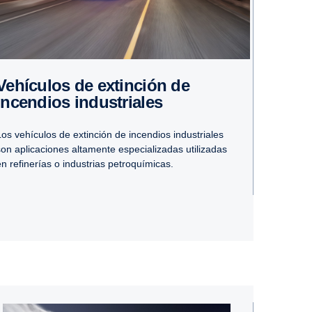
de extin­ción de
incen­dios indus­triales
Los vehículos de extinción de incendios industriales
son aplicaciones altamente especializadas utilizadas
en refinerías o industrias petroquímicas.