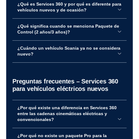
¿Qué es Services 360 y por qué es diferente para
vehículos nuevos y de ocasión?
¿Qué significa cuando se menciona Paquete de
Control (2 años/3 años)?
Completo
¿Cuándo un vehículo Scania ya no se considera
Cobertura completa de reparación y
nuevo?
mantenimiento
Servicios incluidos:
Reparación de chasis y cabina
Preguntas frecuentes – Services 360
Reparación del sistema de propulsión
para vehículos eléctricos nuevos
Reparación de la batería
Mantenimiento flexible
Acceso a carga Scania
¿Por qué existe una diferencia en Services 360
Paquete de control para vehículos eléctricos (3
entre las cadenas cinemáticas eléctricas y
años)
convencionales?
Posibles servicios adicionales:
¿Por qué no existe un paquete Pro para la
Scania Fleet Care