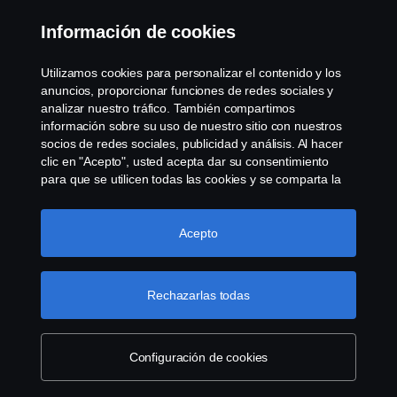
Contacta con nosotros
Información de cookies
Whistleblowing
Utilizamos cookies para personalizar el contenido y los
anuncios, proporcionar funciones de redes sociales y
Governance, Risk & Compliance
analizar nuestro tráfico. También compartimos
información sobre su uso de nuestro sitio con nuestros
socios de redes sociales, publicidad y análisis. Al hacer
Configuración de cookies
clic en "Acepto", usted acepta dar su consentimiento
para que se utilicen todas las cookies y se comparta la
información. También puede administrar sus cookies
haciendo clic en "Configuración de cookies" y
seleccionando las categorías que desea aceptar. Para
Acepto
obtener una explicación más detallada de cómo
utilizamos las cookies, visite nuestra sección de cookies,
que puede encontrar haciendo clic en el enlace debajo
Rechazarlas todas
© Copyright Scania 2025 All rights reserved. Scania
de este texto.
Más información sobre su privacidad
CV AB (publ), SE-151 87 Södertälje, Sweden, Tel:
+46-8-55 38 10 00, Fax: +46-8-55 38 10 37.
Configuración de cookies