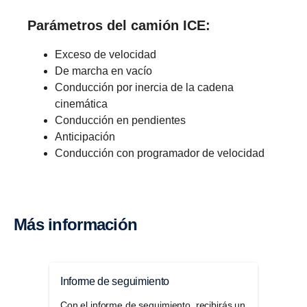
Parámetros del camión ICE:
Exceso de velocidad
De marcha en vacío
Conducción por inercia de la cadena
cinemática
Conducción en pendientes
Anticipación
Conducción con programador de velocidad
Más infor­ma­ción
Nueva energía para tu conduc­ción
Con el funcionamiento eléctrico, maximizar la
Informe de seguimiento
Paqu
autonomía disponible por carga es un factor
Con el informe de seguimiento, recibirás un
Paqu