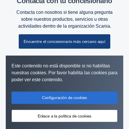
Contacta con tu conce­sio­nario
Contacta con nosotros si tiene alguna pregunta
sobre nuestros productos, servicios u otras
actividades dentro de la organización Scania.
Encuentre el concesionario más cercano aquí
Este contenido no está disponible si no habilitas
nuestras cookies. Por favor habilita las cookies para
poder ver este contenido.
Configuración de cookies
Soluciones de generación de energía
Enlace a la política de cookies
Los equipos, los vehículos y las embarcaciones deben ser fiables,
con motores Scania y componentes que sabe que estarán a la