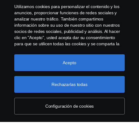
Whistleblowing
Utilizamos cookies para personalizar el contenido y los
anuncios, proporcionar funciones de redes sociales y
Governance, Risk & Compliance
analizar nuestro tráfico. También compartimos
información sobre su uso de nuestro sitio con nuestros
socios de redes sociales, publicidad y análisis. Al hacer
Configuración de cookies
clic en "Acepto", usted acepta dar su consentimiento
para que se utilicen todas las cookies y se comparta la
información. También puede administrar sus cookies
haciendo clic en "Configuración de cookies" y
seleccionando las categorías que desea aceptar. Para
Acepto
obtener una explicación más detallada de cómo
utilizamos las cookies, visite nuestra sección de cookies,
que puede encontrar haciendo clic en el enlace debajo
Rechazarlas todas
© Copyright Scania 2025 All rights reserved. Scania
de este texto.
Más información sobre su privacidad
CV AB (publ), SE-151 87 Södertälje, Sweden, Tel:
+46-8-55 38 10 00, Fax: +46-8-55 38 10 37.
Configuración de cookies