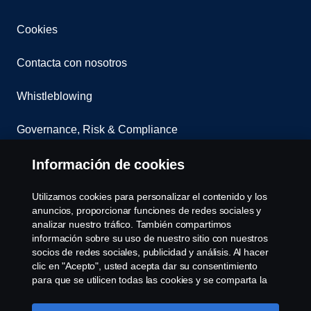
Cookies
Contacta con nosotros
Whistleblowing
Governance, Risk & Compliance
Configuración de cookies
Información de cookies
Utilizamos cookies para personalizar el contenido y los
anuncios, proporcionar funciones de redes sociales y
analizar nuestro tráfico. También compartimos
información sobre su uso de nuestro sitio con nuestros
socios de redes sociales, publicidad y análisis. Al hacer
clic en "Acepto", usted acepta dar su consentimiento
© Copyright Scania 2025 All rights reserved. Scania
para que se utilicen todas las cookies y se comparta la
CV AB (publ), SE-151 87 Södertälje, Sweden, Tel:
información. También puede administrar sus cookies
haciendo clic en "Configuración de cookies" y
+46-8-55 38 10 00, Fax: +46-8-55 38 10 37.