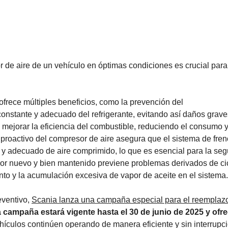
r de aire de un vehículo en óptimas condiciones es crucial para
frece múltiples beneficios, como la prevención del
constante y adecuado del refrigerante, evitando así daños grave
ejorar la eficiencia del combustible, reduciendo el consumo y
o proactivo del compresor de aire asegura que el sistema de fren
y adecuado de aire comprimido, lo que es esencial para la seg
sor nuevo y bien mantenido previene problemas derivados de ci
nto y la acumulación excesiva de vapor de aceite en el sistema.
eventivo,
Scania lanza una campaña especial para el reemplaz
 campaña estará vigente hasta el 30 de junio de 2025 y ofr
hículos continúen operando de manera eficiente y sin interrupc