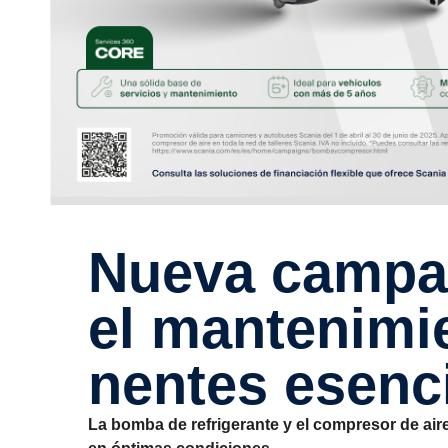
Nueva campaña de Scania para
el mante­ni­m
nentes esenc
La bomba de refrigerante y el compresor de aire 