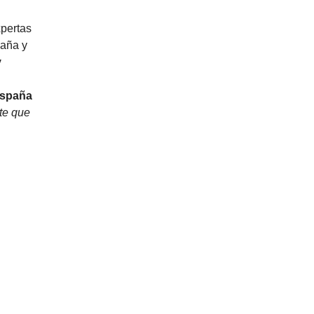
pertas
paña y
y
 España
te que