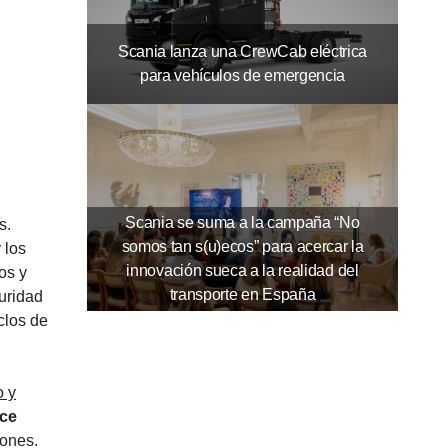
Scania lanza una CrewCab eléctrica
para vehículos de emergencia
Scania se suma a la campaña “No
s.
somos tan s(u)ecos” para acercar la
 los
innovación sueca a la realidad del
os y
transporte en España
uridad
clos de
o y
ece
iones.