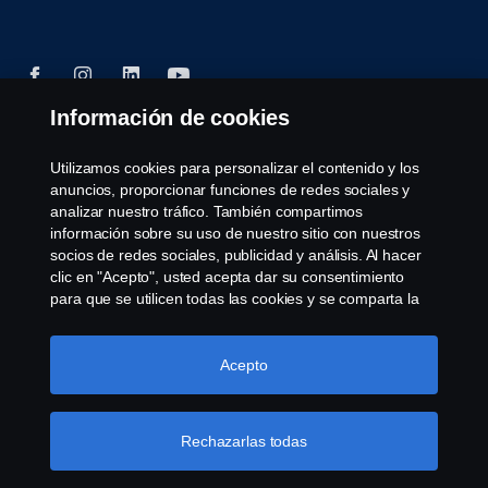
Información de cookies
© Copyright Scania 2025 All rights reserved. Scania
Utilizamos cookies para personalizar el contenido y los
CV AB (publ), SE-151 87 Södertälje, Sweden, Tel:
anuncios, proporcionar funciones de redes sociales y
+46-8-55 38 10 00, Fax: +46-8-55 38 10 37.
analizar nuestro tráfico. También compartimos
información sobre su uso de nuestro sitio con nuestros
socios de redes sociales, publicidad y análisis. Al hacer
clic en "Acepto", usted acepta dar su consentimiento
para que se utilicen todas las cookies y se comparta la
información. También puede administrar sus cookies
haciendo clic en "Configuración de cookies" y
seleccionando las categorías que desea aceptar. Para
Acepto
obtener una explicación más detallada de cómo
utilizamos las cookies, visite nuestra sección de cookies,
que puede encontrar haciendo clic en el enlace debajo
Rechazarlas todas
de este texto.
Más información sobre su privacidad