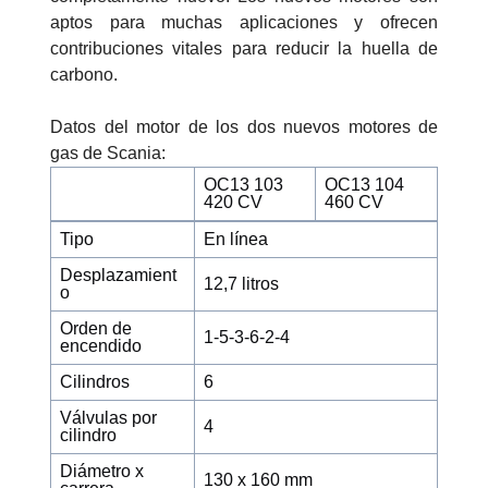
aptos para muchas aplicaciones y ofrecen
contribuciones vitales para reducir la huella de
carbono.
Datos del motor de los dos nuevos motores de
gas de Scania:
OC13 103
OC13 104
420 CV
460 CV
Tipo
En línea
Desplazamient
12,7 litros
o
Orden de
1-5-3-6-2-4
encendido
Cilindros
6
Válvulas por
4
cilindro
Diámetro x
130 x 160 mm