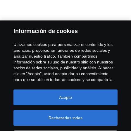
Información de cookies
Utilizamos cookies para personalizar el contenido y los
anuncios, proporcionar funciones de redes sociales y
analizar nuestro tráfico. También compartimos
información sobre su uso de nuestro sitio con nuestros
socios de redes sociales, publicidad y análisis. Al hacer
clic en "Acepto", usted acepta dar su consentimiento
para que se utilicen todas las cookies y se comparta la
información. También puede administrar sus cookies
haciendo clic en "Configuración de cookies" y
seleccionando las categorías que desea aceptar. Para
Acepto
obtener una explicación más detallada de cómo
utilizamos las cookies, visite nuestra sección de cookies,
que puede encontrar haciendo clic en el enlace debajo
Rechazarlas todas
de este texto.
Más información sobre su privacidad