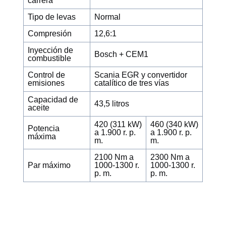
carrera
Tipo de levas
Normal
Compresión
12,6:1
Inyección de
Bosch + CEM1
combustible
Control de
Scania EGR y convertidor
emisiones
catalítico de tres vías
Capacidad de
43,5 litros
aceite
420 (311 kW)
460 (340 kW)
Potencia
a 1.900 r. p.
a 1.900 r. p.
máxima
m.
m.
2100 Nm a
2300 Nm a
Par máximo
1000-1300 r.
1000-1300 r.
p. m.
p. m.