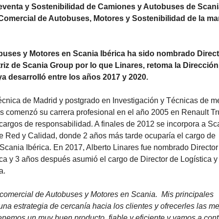
 Preventa y Sostenibilidad de Camiones y Autobuses de Scan
 Comercial de Autobuses, Motores y Sostenibilidad de la ma
obuses y Motores en Scania Ibérica ha sido nombrado Direct
riz de Scania Group por lo que Linares, retoma la Dirección
a desarrolló entre los años 2017 y 2020.
ítécnica de Madrid y postgrado en Investigación y Técnicas de 
es comenzó su carrera profesional en el año 2005 en Renault T
argos de responsabilidad. A finales de 2012 se incorpora a Sc
de Red y Calidad, donde 2 años más tarde ocuparía el cargo de
Scania Ibérica. En 2017, Alberto Linares fue nombrado Director
a y 3 años después asumió el cargo de Director de Logística y
a.
n comercial de Autobuses y Motores en Scania. Mis principales
una estrategia de cercanía hacia los clientes y ofrecerles las m
Tenemos un muy buen producto, fiable y eficiente y vamos a cont