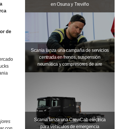
ia
en Osuna y Treviño
rca
or de
Scania lanza una campaña de servicios
centrada en frenos, suspensión
mercado
neumática y compresores de aire
rucks
ania
Scania lanza una CrewCab eléctrica
ejores
para vehículos de emergencia
ar con