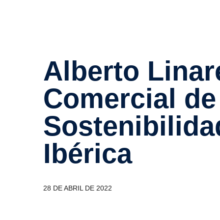
Alberto Linares, nuevo Director
Comer­cial d
Soste­ni­bi­li
Ibérica
28 DE ABRIL DE 2022