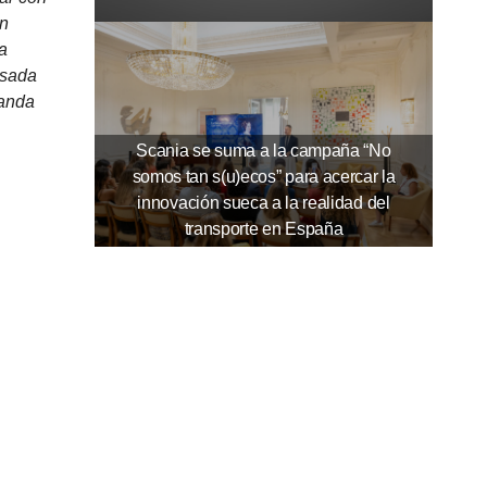
an
a
lsada
manda
Scania se suma a la campaña “No
somos tan s(u)ecos” para acercar la
innovación sueca a la realidad del
transporte en España