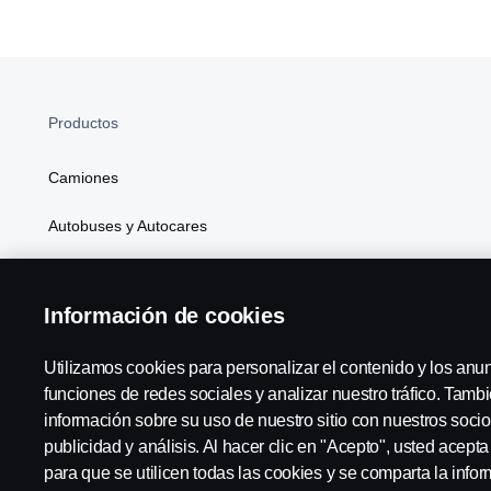
Productos
Camiones
Autobuses y Autocares
Soluciones Generales de Energía
Información de cookies
Atributos
Utilizamos cookies para personalizar el contenido y los anu
funciones de redes sociales y analizar nuestro tráfico. Tam
información sobre su uso de nuestro sitio con nuestros socio
Scania in Your Region:
España
publicidad y análisis. Al hacer clic en "Acepto", usted acept
para que se utilicen todas las cookies y se comparta la inf