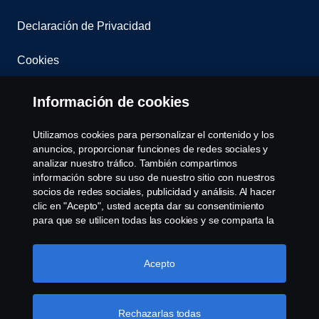
Declaración de Privacidad
Cookies
Contacta con nosotros
Información de cookies
Whistleblowing
Utilizamos cookies para personalizar el contenido y los
anuncios, proporcionar funciones de redes sociales y
Governance, Risk & Compliance
analizar nuestro tráfico. También compartimos
información sobre su uso de nuestro sitio con nuestros
socios de redes sociales, publicidad y análisis. Al hacer
Configuración de cookies
clic en "Acepto", usted acepta dar su consentimiento
para que se utilicen todas las cookies y se comparta la
información. También puede administrar sus cookies
haciendo clic en "Configuración de cookies" y
seleccionando las categorías que desea aceptar. Para
Acepto
obtener una explicación más detallada de cómo
utilizamos las cookies, visite nuestra sección de cookies,
que puede encontrar haciendo clic en el enlace debajo
Rechazarlas todas
© Copyright Scania 2025 All rights reserved. Scania