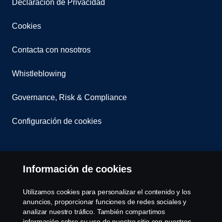
Declaración de Privacidad
Cookies
Contacta con nosotros
Whistleblowing
Governance, Risk & Compliance
Configuración de cookies
Información de cookies
Utilizamos cookies para personalizar el contenido y los
anuncios, proporcionar funciones de redes sociales y
© Copyright Scania 2025 All rights reserved. Scania
analizar nuestro tráfico. También compartimos
CV AB (publ), SE-151 87 Södertälje, Sweden, Tel:
información sobre su uso de nuestro sitio con nuestros