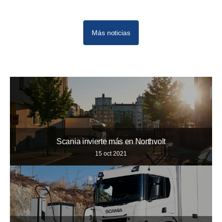
Más noticias
10
12
11
Scania invierte más en Northvolt
15 oct 2021