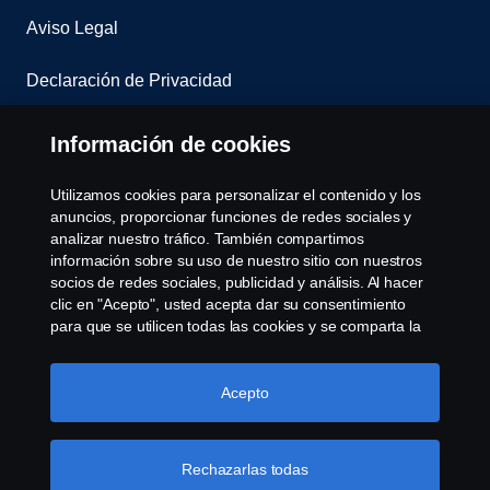
Aviso Legal
Declaración de Privacidad
Contacta con nosotros
Información de cookies
Whistleblowing
Utilizamos cookies para personalizar el contenido y los
anuncios, proporcionar funciones de redes sociales y
Política de cookies
analizar nuestro tráfico. También compartimos
información sobre su uso de nuestro sitio con nuestros
socios de redes sociales, publicidad y análisis. Al hacer
Cookie settings
clic en "Acepto", usted acepta dar su consentimiento
para que se utilicen todas las cookies y se comparta la
información. También puede administrar sus cookies
haciendo clic en "Configuración de cookies" y
seleccionando las categorías que desea aceptar. Para
Acepto
obtener una explicación más detallada de cómo
utilizamos las cookies, visite nuestra sección de cookies,
que puede encontrar haciendo clic en el enlace debajo
Rechazarlas todas
© Copyright Scania 2022 All rights reserved. Scania
de este texto.
Más información sobre su privacidad