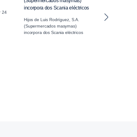
(Supermercados masymas)
soluciones de
incorpora dos Scania eléctricos
para alargar a
r 24
útil de los veh
Hijos de Luis Rodríguez, S.A.
(Supermercados masymas)
Protect, Exted y
incorpora dos Scania eléctricos
soluciones de s
alargar al máxim
vehículos