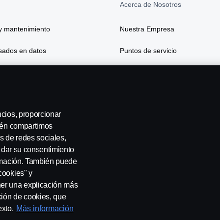
Acerca de Nosotros
y mantenimiento
Nuestra Empresa
asados en datos
Puntos de servicio
 y seguros
ncios, proporcionar
bién compartimos
s de redes sociales,
a dar su consentimiento
ormación. También puede
cookies" y
ner una explicación más
ción de cookies, que
sotros
Whistleblowing
Política de cookies
Cookie settings
exto.
Más información