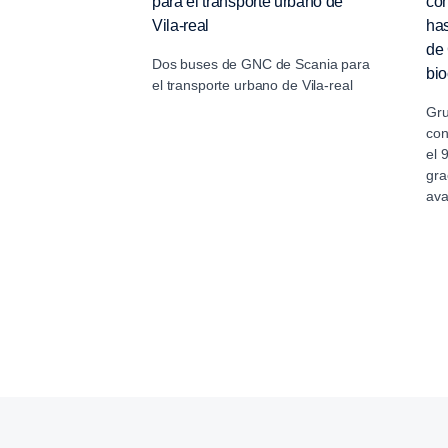
para el transporte urbano de
con
Vila-real
has
de 
Dos buses de GNC de Scania para
bi
el transporte urbano de Vila-real
Gru
con
el 
gra
av