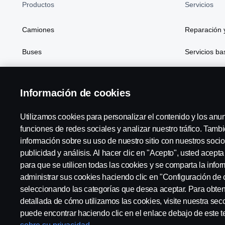
Productos
Servicios
Camiones
Reparación 
Buses
Servicios b
Soluciones de generación de energía
Financiación
Información de cookies
Atributos
Utilizamos cookies para personalizar el contenido y los anu
funciones de redes sociales y analizar nuestro tráfico. Tam
información sobre su uso de nuestro sitio con nuestros socio
Scania in Your Region:
Scania Hispania Canarias
publicidad y análisis. Al hacer clic en "Acepto", usted acept
para que se utilicen todas las cookies y se comparta la inf
administrar sus cookies haciendo clic en "Configuración de 
seleccionando las categorías que desea aceptar. Para obte
detallada de cómo utilizamos las cookies, visite nuestra sec
Aviso Legal
Declaración de Privacidad
Contacta con no
puede encontrar haciendo clic en el enlace debajo de este t