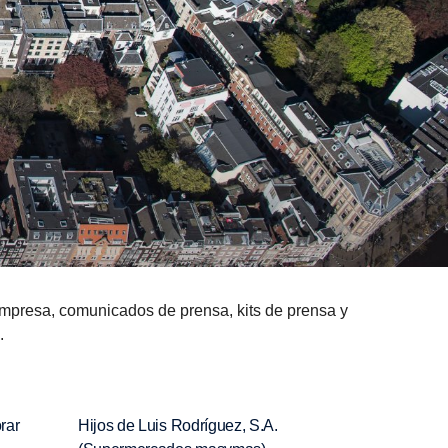
empresa, comunicados de prensa, kits de prensa y
.
rar
Hijos de Luis Rodríguez, S.A.
Protect, Exted 