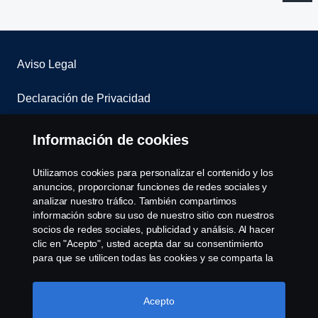
Aviso Legal
Declaración de Privacidad
Contacta con nosotros
Información de cookies
Whistleblowing
Utilizamos cookies para personalizar el contenido y los
anuncios, proporcionar funciones de redes sociales y
Política de cookies
analizar nuestro tráfico. También compartimos
información sobre su uso de nuestro sitio con nuestros
socios de redes sociales, publicidad y análisis. Al hacer
Cookie settings
clic en "Acepto", usted acepta dar su consentimiento
para que se utilicen todas las cookies y se comparta la
información. También puede administrar sus cookies
haciendo clic en "Configuración de cookies" y
seleccionando las categorías que desea aceptar. Para
Acepto
obtener una explicación más detallada de cómo