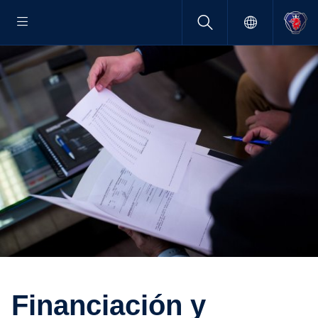
Finan­cia­ción y