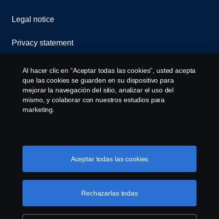
Legal notice
Privacy statement
Cookies
Al hacer clic en “Aceptar todas las cookies”, usted acepta
que las cookies se guarden en su dispositivo para
Contact us
mejorar la navegación del sitio, analizar el uso del
mismo, y colaborar con nuestros estudios para
marketing.
Cookie settings
Aceptar todas las cookies
Rechazarlas todas
© Copyright Scania 2026 All rights reserved. Scania
CV AB (publ), SE-151 87 Södertälje, Sweden. Tel:
+46-8-55 38 10 00