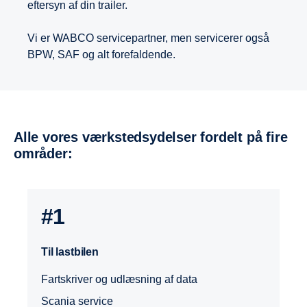
eftersyn af din trailer.
Vi er WABCO servicepartner, men servicerer også
BPW, SAF og alt forefaldende.
Alle vores værkstedsydelser fordelt på fire
områder:
#1
Til lastbilen
Fartskriver og udlæsning af data
Til opbygning
Scania service
Til by- og rutebusser service
Diverse