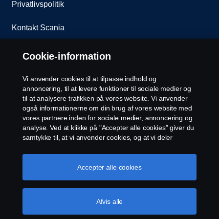
Privatlivspolitik
Kontakt Scania
Whistleblowing
Cookie-information
Assistance nummer
Vi anvender cookies til at tilpasse indhold og
annoncering, til at levere funktioner til sociale medier og
Cookie policy
til at analysere trafikken på vores website. Vi anvender
også informationerne om din brug af vores website med
vores partnere inden for sociale medier, annoncering og
Cookie settings
analyse. Ved at klikke på "Accepter alle cookies" giver du
samtykke til, at vi anvender cookies, og at vi deler
informationerne. For yderligere information om, hvordan
vi bruger cookies, kan du besøge vores afsnit om
cookies, som du kan finde ved enten at klikke på linket
Accepter alle cookies
efter denne tekst eller administrere dine cookies ved at
klikke på "Cookie-indstillinger".
Cookie-politik
Afvis alle
© Copyright Scania 2022 All rights reserved. Scania
AB (publ), SE-151 87 Södertälje, Sweden, Tel: +46-