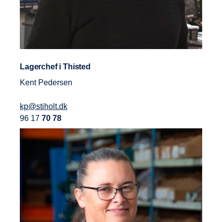
Lagerchef i Thisted
Kent Pedersen
kp@stiholt.dk
96 17
70 78