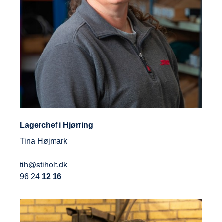
Lagerchef i Hjørring
Tina Højmark
tih@stiholt.dk
96 24
12 16