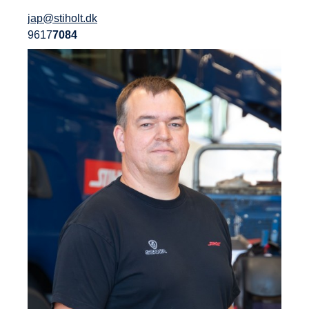
jap@stiholt.dk
9617
7084