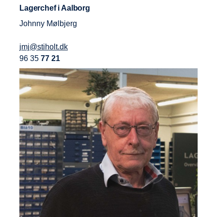
Lagerchef i Aalborg
Johnny Mølbjerg
jmj@stiholt.dk
96 35
77 21