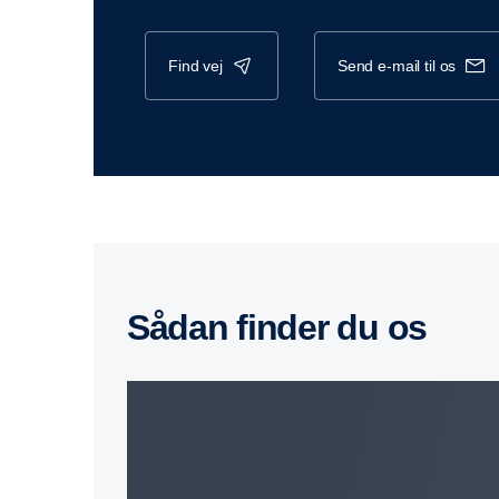
find vej
send e-mail til os
sådan finder du os