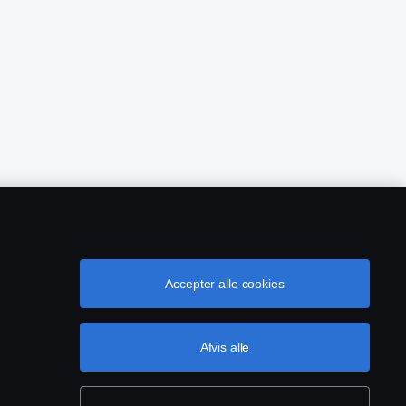
Accepter alle cookies
owing
EU Datalicensaftale
Cookie-indstillinger
Afvis alle