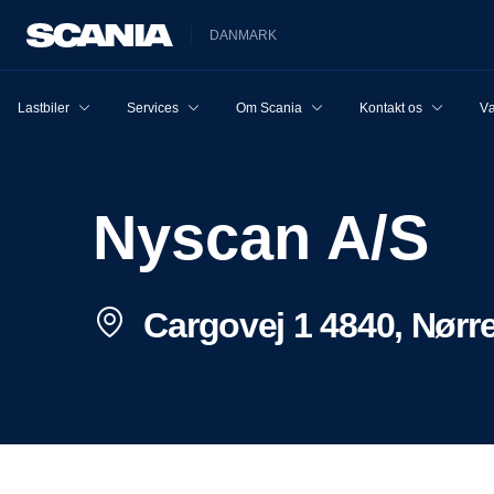
DANMARK
Lastbiler
Services
Om Scania
Kontakt os
Væ
Nyscan A/S
Cargovej 1 4840, Nørre