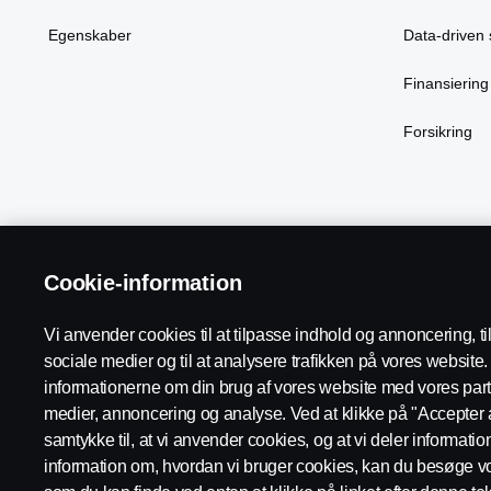
Egenskaber
Data-driven 
Finansiering
Forsikring
Cookie-information
Scania in Your Region:
Danmark
Vi anvender cookies til at tilpasse indhold og annoncering, til 
sociale medier og til at analysere trafikken på vores websit
informationerne om din brug af vores website med vores part
Supplier Code of Conduct
Juridiske oplysninger
Persond
medier, annoncering og analyse. Ved at klikke på "Accepter a
samtykke til, at vi anvender cookies, og at vi deler informati
information om, hvordan vi bruger cookies, kan du besøge vo