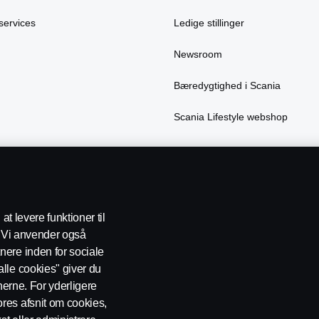
services
Ledige stillinger
Newsroom
Bæredygtighed i Scania
Scania Lifestyle webshop
at levere funktioner til
e. Vi anvender også
nere inden for sociale
atapolitik
Cookies
Handelsbetingelser
Kontakt os
Whistlebl
lle cookies" giver du
onerne. For yderligere
res afsnit om cookies,