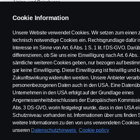
Linien- und Reisebusse
Power Solutions
Cookie Information
Kundenvorteile
Unsere Website verwendet Cookies. Wir setzen zum einen z
technisch notwendige Cookies ein. Rechtsgrundlage dafür is
Interesse im Sinne von Art. 6 Abs. 1 S. 1 lit. f DS-GVO. Dar
differenzieren, ob Sie uns eine Einwilligung nach Art. 6 Abs. 
sämtliche weiteren Cookies geben, nur bezogen auf bestim
gar keine Einwilligung. Diese Einwilligung ist freiwillig und k
Scania in Ihrer Region:
Österreich
Zukunftswirkung widerrufen werden. Unsere Anbieter verarbe
personenbezogenen Daten auch in den USA. Eine Datenübe
Unternehmen in den USA erfolgt auf der Grundlage eines
Angemessenheitsbeschlusses der Europäischen Kommission
Abs. 3 DS-GVO, worin festgelegt wurde, dass in den USA 
Impressum
Datenschutz
Rechtliche Hinweise
Cookies
Schutzniveau vorhanden ist. Informationen über uns finden 
weitere Informationen zu den von uns verwendeten Cookies 
unseren
Datenschutzhinweis
Cookie policy