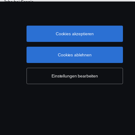
Jobs bei Scania
Newsroom
Nachhaltigkeit bei Scania
Cookies akzeptieren
Scania Webshop
Cookies ablehnen
Einstellungen bearbeiten