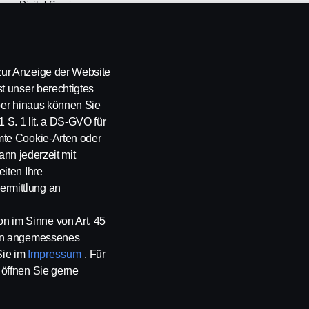
Digital Services
Finanzierung
Versicherung
ur Anzeige der Website
t unser berechtigtes
über hinaus können Sie
1 S. 1 lit. a DS-GVO für
mte Cookie-Arten oder
ann jederzeit mit
iten Ihre
rmittlung an
 im Sinne von Art. 45
ein angemessenes
Kontakt
Whistleblowing
Scania Cookie Richtlinie
Sie im
Impressum
. Für
öffnen Sie gerne