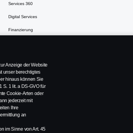
Services 360
Digital Services
Finanzierung
Versicherung
ur Anzeige der Website
t unser berechtigtes
über hinaus können Sie
1 S. 1 lit. a DS-GVO für
mte Cookie-Arten oder
ann jederzeit mit
iten Ihre
rmittlung an
Kontakt
Whistleblowing
Scania Cookie Richtlinie
 im Sinne von Art. 45