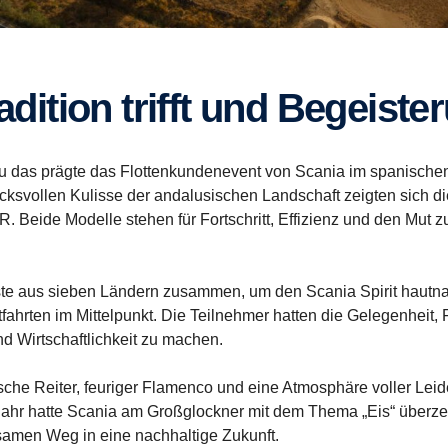
radition trifft und Begeiste
 das prägte das Flottenkundenevent von Scania im spanischen
rucksvollen Kulisse der andalusischen Landschaft zeigten sich d
0R. Beide Modelle stehen für Fortschritt, Effizienz und den Mu
te aus sieben Ländern zusammen, um den Scania Spirit hautna
hrten im Mittelpunkt. Die Teilnehmer hatten die Gelegenheit, F
nd Wirtschaftlichkeit zu machen.
che Reiter, feuriger Flamenco und eine Atmosphäre voller Leid
orjahr hatte Scania am Großglockner mit dem Thema „Eis“ überzeu
amen Weg in eine nachhaltige Zukunft.