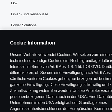
Lkw
Linien- und Reisebusse
Power Solutions
Kundenvorteile
Cookie Information
Unsere Website verwendet Cookies. Wir setzen zum einen z
technisch notwendige Cookies ein. Rechtsgrundlage dafür is
Interesse im Sinne von Art. 6 Abs. 1 S. 1 lit. f DS-GVO. Dar
Scania in Ihrer Region:
Österreich
differenzieren, ob Sie uns eine Einwilligung nach Art. 6 Abs. 
sämtliche weiteren Cookies geben, nur bezogen auf bestim
gar keine Einwilligung. Diese Einwilligung ist freiwillig und k
Zukunftswirkung widerrufen werden. Unsere Anbieter verarbe
personenbezogenen Daten auch in den USA. Eine Datenübe
Impressum
Datenschutz
Rechtliche Hinweise
Cookies
Unternehmen in den USA erfolgt auf der Grundlage eines
Angemessenheitsbeschlusses der Europäischen Kommission