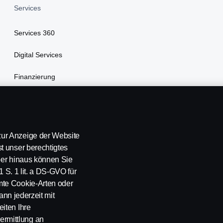
Services
Services 360
Digital Services
Finanzierung
Versicherung
ur Anzeige der Website
t unser berechtigtes
über hinaus können Sie
1 S. 1 lit. a DS-GVO für
mte Cookie-Arten oder
ann jederzeit mit
iten Ihre
rmittlung an