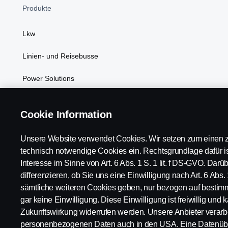
Produkte
Lkw
Linien- und Reisebusse
Power Solutions
Kundenvorteile
Cookie Information
Unsere Website verwendet Cookies. Wir setzen zum einen z
technisch notwendige Cookies ein. Rechtsgrundlage dafür is
Interesse im Sinne von Art. 6 Abs. 1 S. 1 lit. f DS-GVO. Dar
Scania in Ihrer Region:
Österreich
differenzieren, ob Sie uns eine Einwilligung nach Art. 6 Abs. 
sämtliche weiteren Cookies geben, nur bezogen auf bestim
gar keine Einwilligung. Diese Einwilligung ist freiwillig und k
Zukunftswirkung widerrufen werden. Unsere Anbieter verarbe
personenbezogenen Daten auch in den USA. Eine Datenübe