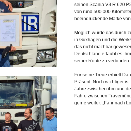
seinen Scania V8 R 620 PS
von rund 500.000 Kilometer
beeindruckende Marke von z
Möglich wurde das durch zu
in Guxhagen und die Werkst
das nicht machbar gewesen“
Deutschland erlaubt es ih
seiner Route zu verbinden.
Für seine Treue erhielt Da
Präsent. Noch wichtiger ist 
Jahre zwischen ihm und den
Fähre zwischen Travemünde
gerne weiter: „Fahr nach Lo