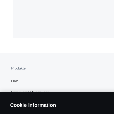
Produkte
Lkw
Linien- und Reisebusse
Power Solutions
Cookie Information