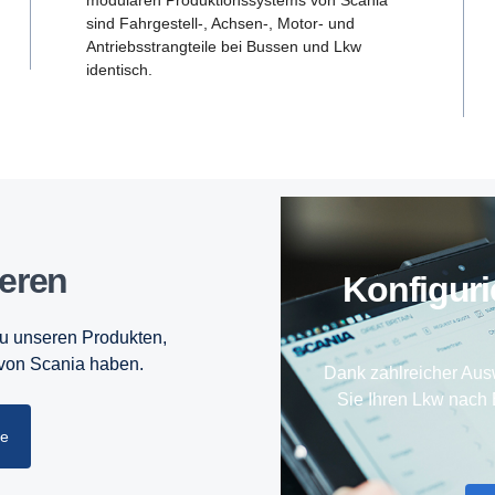
sind Fahrgestell-, Achsen-, Motor- und
Antriebsstrangteile bei Bussen und Lkw
identisch.
ieren
Konfigur
zu unseren Produkten,
 von Scania haben.
Dank zahlreicher Aus
Sie Ihren Lkw nach 
he