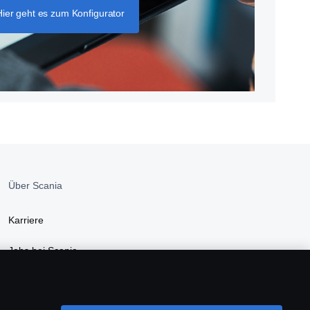
Hier geht es zum Konfigurator
Über Scania
Karriere
Jobs bei Scania
Newsroom