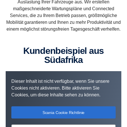
Auslastung Ihrer Fahrzeuge aus. Wir erstellen
Mit bereitgestellten Daten können wir Dienste entwickeln, die
Wir erstellen maßgeschneiderte Wartungspläne, die zu
maßgeschneiderte Wartungspläne und Connected
Ihnen direkten geschäftlichen Mehrwert bieten. Erfahren Sie,
Fahrertraining und Fahrercoaching von Scania bieten
Ihrem Betrieb passen, größtmögliche Mobilität garantieren
Services, die zu Ihrem Betrieb passen, größtmögliche
wie Sie unsere Services in Ihrem Unternehmen umsetzen
langfristige geschäftliche Vorteile durch verbesserte
und Ihnen zu mehr Produktivität und einem möglichst
können.
Kraftstoffeffizienz, Sicherheit und Nachhaltigkeit.
störungsfreien Tagesgeschäft verhelfen.
Mobilität garantieren und Ihnen zu mehr Produktivität und
einem möglichst störungsfreien Tagesgeschäft verhelfen.
Kundenbeispiel aus
Südafrika
Dieser Inhalt ist nicht verfügbar, wenn Sie unsere
Cookies nicht aktivieren. Bitte aktivieren Sie
Cookies, um diese Inhalte sehen zu können.
Scania Cookie Richtlinie