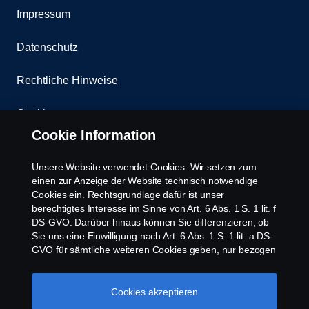
Impressum
Datenschutz
Rechtliche Hinweise
Cookies
Cookie Information
Kontakt
Unsere Website verwendet Cookies. Wir setzen zum
Whistleblowing
einen zur Anzeige der Website technisch notwendige
Cookies ein. Rechtsgrundlage dafür ist unser
berechtigtes Interesse im Sinne von Art. 6 Abs. 1 S. 1 lit. f
Scania Cookie Richtlinie
DS-GVO. Darüber hinaus können Sie differenzieren, ob
Sie uns eine Einwilligung nach Art. 6 Abs. 1 S. 1 lit. a DS-
GVO für sämtliche weiteren Cookies geben, nur bezogen
auf bestimmte Cookie-Arten oder gar keine Einwilligung.
Diese Einwilligung ist freiwillig und kann jederzeit mit
Zukunftswirkung widerrufen werden. Unsere Anbieter
Cookies akzeptieren
verarbeiten Ihre personenbezogenen Daten auch in den