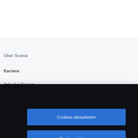
Über Scania
Karriere
Jobs bei Scania
Newsroom
Nachhaltigkeit bei Scania
Cookies akzeptieren
Scania Webshop