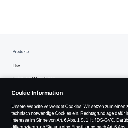
Produkte
Lkw
Linien- und Reisebusse
Power Solutions
Cookie Information
Kundenvorteile
Unsere Website verwendet Cookies. Wir setzen zum einen z
technisch notwendige Cookies ein. Rechtsgrundlage dafür is
Interesse im Sinne von Art. 6 Abs. 1 S. 1 lit. f DS-GVO. Dar
differenzieren, ob Sie uns eine Einwilligung nach Art. 6 Abs. 