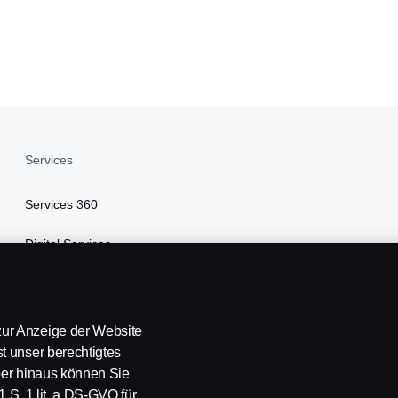
Services
Services 360
Digital Services
Finanzierung
Versicherung
ur Anzeige der Website
t unser berechtigtes
über hinaus können Sie
1 S. 1 lit. a DS-GVO für