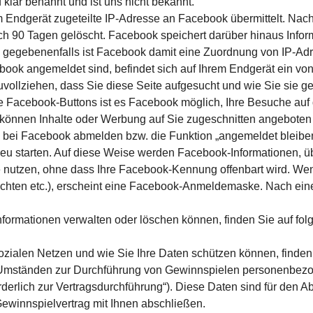
klar benannt und ist uns nicht bekannt.
em Endgerät zugeteilte IP-Adresse an Facebook übermittelt. Na
ch 90 Tagen gelöscht. Facebook speichert darüber hinaus Inform
gegebenenfalls ist Facebook damit eine Zuordnung von IP-Adr
ebook angemeldet sind, befindet sich auf Ihrem Endgerät ein v
llziehen, dass Sie diese Seite aufgesucht und wie Sie sie genu
Facebook-Buttons ist es Facebook möglich, Ihre Besuche auf 
können Inhalte oder Werbung auf Sie zugeschnitten angeboten
 bei Facebook abmelden bzw. die Funktion „angemeldet bleiben
 starten. Auf diese Weise werden Facebook-Informationen, über
nutzen, ohne dass Ihre Facebook-Kennung offenbart wird. Wenn
hrichten etc.), erscheint eine Facebook-Anmeldemaske. Nach ei
nformationen verwalten oder löschen können, finden Sie auf fo
zialen Netzen und wie Sie Ihre Daten schützen können, finden
 Umständen zur Durchführung von Gewinnspielen personenbezog
forderlich zur Vertragsdurchführung“). Diese Daten sind für den
Gewinnspielvertrag mit Ihnen abschließen.