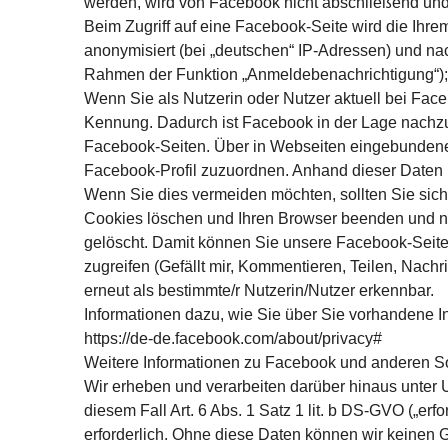
werden, wird von Facebook nicht abschließend und 
Beim Zugriff auf eine Facebook-Seite wird die Ihr
anonymisiert (bei „deutschen“ IP-Adressen) und na
Rahmen der Funktion „Anmeldebenachrichtigung“); 
Wenn Sie als Nutzerin oder Nutzer aktuell bei Fac
Kennung. Dadurch ist Facebook in der Lage nachzuvo
Facebook-Seiten. Über in Webseiten eingebundene 
Facebook-Profil zuzuordnen. Anhand dieser Daten 
Wenn Sie dies vermeiden möchten, sollten Sie sich
Cookies löschen und Ihren Browser beenden und neu
gelöscht. Damit können Sie unsere Facebook-Seite 
zugreifen (Gefällt mir, Kommentieren, Teilen, Nac
erneut als bestimmte/r Nutzerin/Nutzer erkennbar.
Informationen dazu, wie Sie über Sie vorhandene I
https://de-de.facebook.com/about/privacy#
Weitere Informationen zu Facebook und anderen So
Wir erheben und verarbeiten darüber hinaus unter
diesem Fall Art. 6 Abs. 1 Satz 1 lit. b DS-GVO („er
erforderlich. Ohne diese Daten können wir keinen 