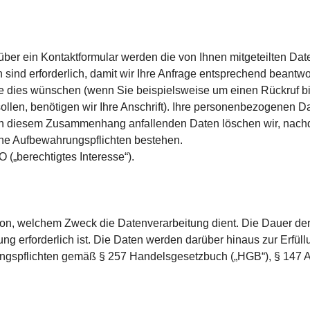
über ein Kontaktformular werden die von Ihnen mitgeteilten Date
 sind erforderlich, damit wir Ihre Anfrage entsprechend bean
ie dies wünschen (wenn Sie beispielsweise um einen Rückruf bi
sollen, benötigen wir Ihre Anschrift). Ihre personenbezogenen 
in diesem Zusammenhang anfallenden Daten löschen wir, nachde
iche Aufbewahrungspflichten bestehen.
O („berechtigtes Interesse“).
n, welchem Zweck die Datenver­arbeitung dient. Die Dauer der 
g erforderlich ist. Die Daten werden darüber hinaus zur Erfüllu
rungspflichten gemäß § 257 Handelsgesetzbuch („HGB“), § 147 