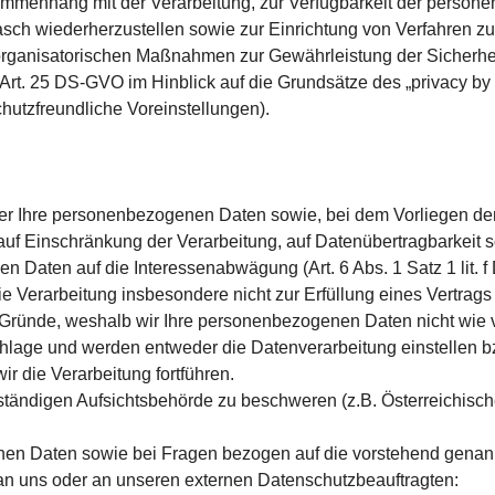
ammenhang mit der Verarbeitung, zur Verfügbarkeit der persone
asch wiederherzustellen sowie zur Einrichtung von Verfahren 
organisatorischen Maßnahmen zur Gewährleistung der Sicherhei
rt. 25 DS-GVO im Hinblick auf die Grundsätze des „privacy by
chutzfreundliche Voreinstellungen).
ber Ihre personenbezogenen Daten sowie, bei dem Vorliegen de
auf Einschränkung der Verarbeitung, auf Datenübertragbarkeit 
en Daten auf die Interessenabwägung (Art. 6 Abs. 1 Satz 1 lit
ie Verarbeitung insbesondere nicht zur Erfüllung eines Vertrags 
Gründe, weshalb wir Ihre personenbezogenen Daten nicht wie vo
chlage und werden entweder die Datenverarbeitung einstellen
r die Verarbeitung fortführen.
uständigen Aufsichtsbehörde zu beschweren (z.B. Österreichis
enen Daten sowie bei Fragen bezogen auf die vorstehend gena
an uns oder an unseren externen Datenschutzbeauftragten: