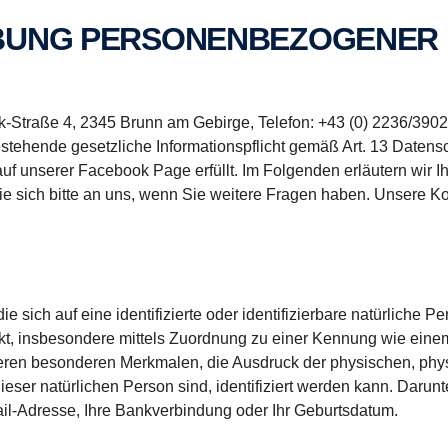
BUNG PERSONEN­BEZOGENER
-Straße 4, 2345 Brunn am Gebirge, Telefon: +43 (0) 2236/3902
estehende gesetzliche Informationspflicht gemäß Art. 13 Daten
f unserer Facebook Page erfüllt. Im Folgenden erläutern wir
ie sich bitte an uns, wenn Sie weitere Fragen haben. Unsere K
sich auf eine identifizierte oder identifizierbare natürliche Per
irekt, insbesondere mittels Zuordnung zu einer Kennung wie ei
ren besonderen Merkmalen, die Ausdruck der physischen, phys
 dieser natürlichen Person sind, identifiziert werden kann. Darun
ail-Adresse, Ihre Bankverbindung oder Ihr Ge­burtsdatum.