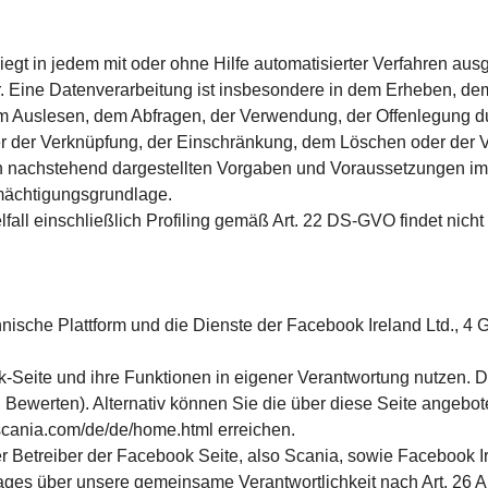
gt in jedem mit oder ohne Hilfe automatisierter Verfahren aus
ne Datenverar­beitung ist insbesondere in dem Erheben, dem 
Auslesen, dem Abfra­gen, der Verwendung, der Offenlegung dur
er der Verknüpfung, der Ein­schränkung, dem Löschen oder der
 nachstehend dargestellten Vor­gaben und Voraussetzungen im
rmächtigungsgrundlage.
all einschließlich Profiling gemäß Art. 22 DS-GVO findet nicht s
chnische Plattform und die Dienste der Facebook Ireland Ltd., 
-Seite und ihre Funktionen in eigener Verantwortung nutzen. Di
, Bewerten). Alternativ können Sie die über diese Seite angebo
cania.com/de/de/home.html erreichen.
er Betreiber der Facebook Seite, also Scania, sowie Facebook 
rages über unsere gemeinsame Verantwortlichkeit nach Art. 26