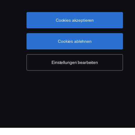
Newsroom
Nachhaltigkeit bei Scania
Cookies akzeptieren
Scania Webshop
Cookies ablehnen
Einstellungen bearbeiten
l. +43 5 72264 10 200,