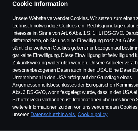
Power Solutions
Cookie Information
Kundenvorteile
Unsere Website verwendet Cookies. Wir setzen zum einen z
technisch notwendige Cookies ein. Rechtsgrundlage dafür is
Interesse im Sinne von Art. 6 Abs. 1 S. 1 lit. f DS-GVO. Dar
differenzieren, ob Sie uns eine Einwilligung nach Art. 6 Abs. 
sämtliche weiteren Cookies geben, nur bezogen auf bestim
gar keine Einwilligung. Diese Einwilligung ist freiwillig und k
Scania in Ihrer Region:
Österreich
Zukunftswirkung widerrufen werden. Unsere Anbieter verarbe
personenbezogenen Daten auch in den USA. Eine Datenübe
Unternehmen in den USA erfolgt auf der Grundlage eines
Angemessenheitsbeschlusses der Europäischen Kommission
Abs. 3 DS-GVO, worin festgelegt wurde, dass in den USA 
Impressum
Datenschutz
Rechtliche Hinweise
Cookies
Schutzniveau vorhanden ist. Informationen über uns finden 
weitere Informationen zu den von uns verwendeten Cookies 
unseren
Datenschutzhinweis
Cookie policy
© Copyright Scania 2026 | Alle Rechte vorbehalten. Scania Österr
Fax +43 5 72264 10 990