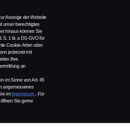
Finanzierung
Versicherung
ur Anzeige der Website
t unser berechtigtes
über hinaus können Sie
1 S. 1 lit. a DS-GVO für
mte Cookie-Arten oder
ann jederzeit mit
iten Ihre
rmittlung an
 im Sinne von Art. 45
ein angemessenes
Kontakt
Whistleblowing
Scania Cookie Richtlinie
Sie im
Impressum
. Für
öffnen Sie gerne
eich Ges.m.b.H., Johann-Steinböck-Straße 4, 2345 Brunn am Gebirge, Te