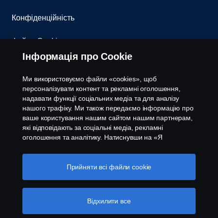
Конфіденційність
Файли Cookies
Інформація про Cookie
Контакти
Ми використовуємо файли «cookies», щоб
Система повідомлення про порушення
персоналізувати контент та рекламні оголошення,
надавати функції соціальних медіа та для аналізу
нашого трафіку. Ми також передаємо інформацію про
Налаштування cookies
ваше користування нашим сайтом нашим партнерам,
які відповідають за соціальні медіа, рекламні
оголошення та аналітику. Натиснувши на «Я
приймаю», ви погоджуєтесь з тим, що надаєте свою
згоду на використання всіх файлів cookies та на
передачу інформації. Ви також можете керувати
Прийняти всі файли сookie
вашими «cookies», натиснувши «Налаштування
файлів cookies» та обравши категорії, які ви хочете
© Copyright Scania 2026 All rights reserved. Scania
прийняти. Для більш детальної інформації про те, як
Відхилити все
CV AB (publ). ТОВ "Сканія Україна", 08004,
ми використовуємо файли cookie, відвідайте сторінку
Київська область, Бучанський район, с.Калинівка,
про cookie на нашому сайті, натиснувши на посилання