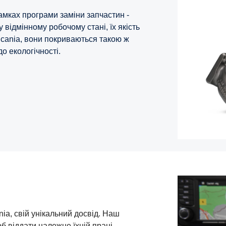
амках програми заміни запчастин -
у відмінному робочому стані, їх якість
Scania, вони покриваються такою ж
о екологічності.
ia, свій унікальний досвід. Наш
б віддати належне їхній праці.