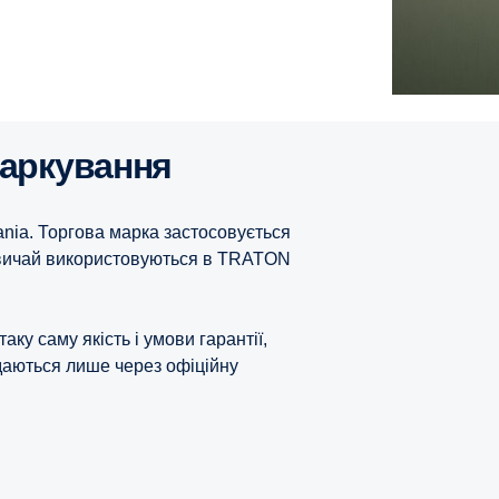
маркування
nia. Торгова марка застосовується
звичай використовуються в TRATON
ку саму якість і умови гарантії,
одаються лише через офіційну