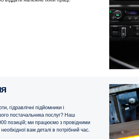
ля
ти, гідравлічні підйомники і
ншого постачальника послуг? Наш
000 позицій; ми працюємо з провідними
необхідної вам деталі в потрібний час.