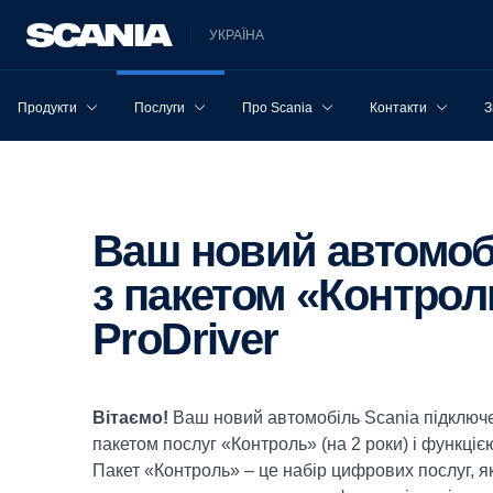
УКРАЇНА
Продукти
Послуги
Про Scania
Контакти
З
Ваш новий автомобіль постачається
з пакетом «Контрол
ProDriver
Вітаємо!
Ваш новий автомобіль Scania підключе
пакетом послуг «Контроль» (на 2 роки) і функцією 
Пакет «Контроль» – це набір цифрових послуг, я