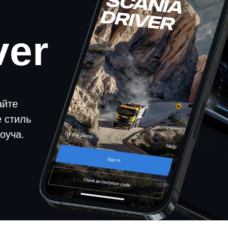
ver
айте
е стиль
оуча.