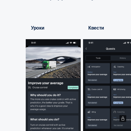
Уроки
Квести