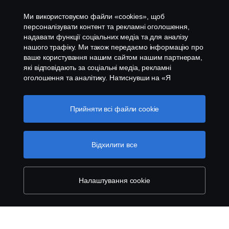
Контакти
Ми використовуємо файли «cookies», щоб
Система повідомлення про порушення
персоналізувати контент та рекламні оголошення,
надавати функції соціальних медіа та для аналізу
нашого трафіку. Ми також передаємо інформацію про
Налаштування cookies
ваше користування нашим сайтом нашим партнерам,
які відповідають за соціальні медіа, рекламні
оголошення та аналітику. Натиснувши на «Я
приймаю», ви погоджуєтесь з тим, що надаєте свою
згоду на використання всіх файлів cookies та на
передачу інформації. Ви також можете керувати
Прийняти всі файли сookie
вашими «cookies», натиснувши «Налаштування
файлів cookies» та обравши категорії, які ви хочете
© Copyright Scania 2026 All rights reserved. Scania
прийняти. Для більш детальної інформації про те, як
Відхилити все
CV AB (publ). ТОВ "Сканія Україна", 08004,
ми використовуємо файли cookie, відвідайте сторінку
Київська область, Бучанський район, с.Калинівка,
про cookie на нашому сайті, натиснувши на посилання
вул. Київська 37; тел.+380 44 363-0-363
під цим текстом.
Cookie policy
Налаштування cookie