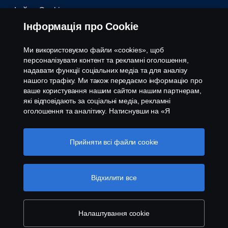
Файли Cookies
Інформація про Cookie
Контакти
Ми використовуємо файли «cookies», щоб
Система повідомлення про порушення
персоналізувати контент та рекламні оголошення,
надавати функції соціальних медіа та для аналізу
нашого трафіку. Ми також передаємо інформацію про
Налаштування cookies
ваше користування нашим сайтом нашим партнерам,
які відповідають за соціальні медіа, рекламні
оголошення та аналітику. Натиснувши на «Я
приймаю», ви погоджуєтесь з тим, що надаєте свою
згоду на використання всіх файлів cookies та на
передачу інформації. Ви також можете керувати
Прийняти всі файли сookie
вашими «cookies», натиснувши «Налаштування
файлів cookies» та обравши категорії, які ви хочете
© Copyright Scania 2026 All rights reserved. Scania
прийняти. Для більш детальної інформації про те, як
Відхилити все
CV AB (publ). ТОВ "Сканія Україна", 08004,
ми використовуємо файли cookie, відвідайте сторінку
Київська область, Бучанський район, с.Калинівка,
про cookie на нашому сайті, натиснувши на посилання
вул. Київська 37; тел.+380 44 363-0-363
під цим текстом.
Cookie policy
Налаштування cookie