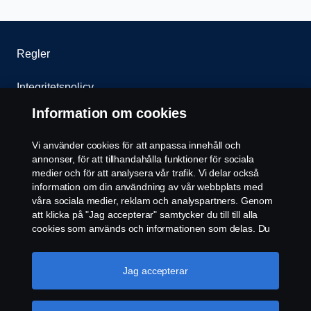
Regler
Integritetspolicy
Information om cookies
Cookies
Vi använder cookies för att anpassa innehåll och
Kontakt
annonser, för att tillhandahålla funktioner för sociala
medier och för att analysera vår trafik. Vi delar också
Whistleblowing
information om din användning av vår webbplats med
våra sociala medier, reklam och analyspartners. Genom
att klicka på "Jag accepterar" samtycker du till till alla
Cookie settings
cookies som används och informationen som delas. Du
kan också hantera dina cookies genom att klicka på
"Cookie-inställningar" och välja de kategorier du vill
acceptera. För en mer detaljerad förklaring av hur vi
Jag accepterar
använder cookies, besök vår sida om cookies, som du
kan hitta genom att klicka på länken under den här