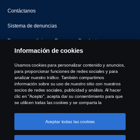
Contáctanos
Sistema de denuncias
Bases y condiciones Programa Conductoras
Información de cookies
Términos y condiciones de la garantía Scania
Usamos cookies para personalizar contenido y anuncios,
Sucursal virtual Scania en linea
para proporcionar funciones de redes sociales y para
analizar nuestro tráfico. También compartimos
información sobre su uso de nuestro sitio con nuestros
Cookie settings
socios de redes sociales, publicidad y análisis. Al hacer
clic en "Acepto", acepta dar su consentimiento para que
se utilicen todas las cookies y se comparta la
información. También puede administrar sus cookies
haciendo clic en "Configuración de cookies" y
seleccionando las categorías que desea aceptar. Para
Aceptar todas las cookies
obtener una explicación más detallada de cómo usamos
las cookies, visite nuestra sección de cookies, que puede
© Copyright Scania 2026 All rights reserved. Scania