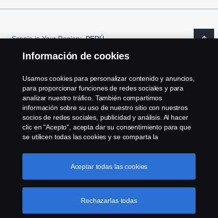
Scania in Your Region:
PERÚ
Información de cookies
Usamos cookies para personalizar contenido y anuncios,
para proporcionar funciones de redes sociales y para
Aviso Legal
analizar nuestro tráfico. También compartimos
información sobre su uso de nuestro sitio con nuestros
Declaración de privacidad
socios de redes sociales, publicidad y análisis. Al hacer
clic en "Acepto", acepta dar su consentimiento para que
se utilicen todas las cookies y se comparta la
Cookies
información. También puede administrar sus cookies
haciendo clic en "Configuración de cookies" y
Contáctanos
seleccionando las categorías que desea aceptar. Para
Aceptar todas las cookies
obtener una explicación más detallada de cómo usamos
Sistema de denuncias
las cookies, visite nuestra sección de cookies, que puede
encontrar haciendo clic en el enlace debajo de este
Rechazarlas todas
texto.
Enlace a la política de cookies
Bases y condiciones Programa Conductoras