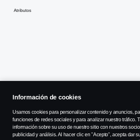
Atributos
Scania in Your Region:
PERÚ
Información de cookies
Usamos cookies para personalizar contenido y anuncios, pa
funciones de redes sociales y para analizar nuestro tráfico
información sobre su uso de nuestro sitio con nuestros socio
Aviso Legal
Declaración de privacidad
Cookies
Contáctanos
publicidad y análisis. Al hacer clic en "Acepto", acepta dar 