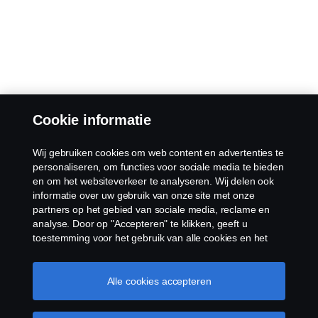
Cookie informatie
Wij gebruiken cookies om web content en advertenties te
personaliseren, om functies voor sociale media te bieden
en om het websiteverkeer te analyseren. Wij delen ook
informatie over uw gebruik van onze site met onze
partners op het gebied van sociale media, reclame en
analyse. Door op "Accepteren" te klikken, geeft u
toestemming voor het gebruik van alle cookies en het
delen van informatie. U kunt uw cookies ook beheren
door op "Cookie Instellingen" te klikken en de
categorieën te selecteren die u wilt accepteren. Voor een
Alle cookies accepteren
meer gedetailleerde uitleg over hoe wij cookies
gebruiken, verwijzen wij u naar onze cookies pagina, die